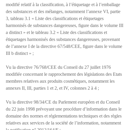
modifié relatif à la classification, à l’étiquetage et à l’emballage
des substances et des mélanges, notamment l’annexe VI, partie
3, tableau 3.1 « Liste des classifications et étiquetages
harmonisés de substances dangereuses, figure dans le volume III
a distinct » et le tableau 3.2 « Liste des classifications et
étiquetages harmonisés des substances dangereuses, provenant
de l’annexe I de la directive 67/548/CEE, figure dans le volume
III b distinct » ;
Vu la directive 76/768/CEE du Conseil du 27 juillet 1976
modifiée concernant le rapprochement des législations des Etats
membres relatives aux produits cosmétiques, notamment les
annexes II, III, parties 1 et 2, et IV, colonnes 2 à 4 ;
Vu la directive 98/34/CE du Parlement européen et du Conseil
du 22 juin 1998 prévoyant une procédure d’information dans le
domaine des normes et réglementations techniques et des règles
relatives aux services de la société de l’information, notamment
la notification n° 2012/164/F ;