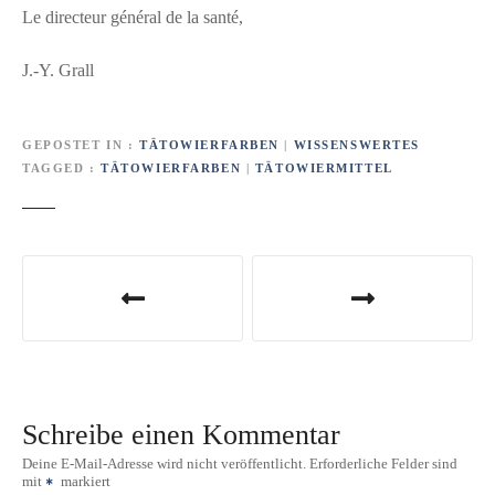
Le directeur général de la santé,
J.-Y. Grall
GEPOSTET IN
TÄTOWIERFARBEN
|
WISSENSWERTES
TAGGED
TÄTOWIERFARBEN
|
TÄTOWIERMITTEL
B
e
i
t
Schreibe einen Kommentar
r
Deine E-Mail-Adresse wird nicht veröffentlicht.
Erforderliche Felder sind
mit
markiert