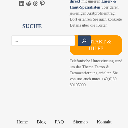
direkt
mit unseren
Laser- &
LinkedIn
Reddit
Threads
Pinterest
Haut-Spezialisten
über deren
jeweiligen Arztprofileintrag.
Dort erfahren Sie auch konkrete
SUCHE
Details über die Kosten.
S
KONTAKT &
u
HILFE
c
h
Telefonische Unterstützung rund
e
um das Thema Tattoo &
n
Tattooentfernung erhalten Sie
von uns auch unter +49(0)30
80105999.
Home
Blog
FAQ
Sitemap
Kontakt