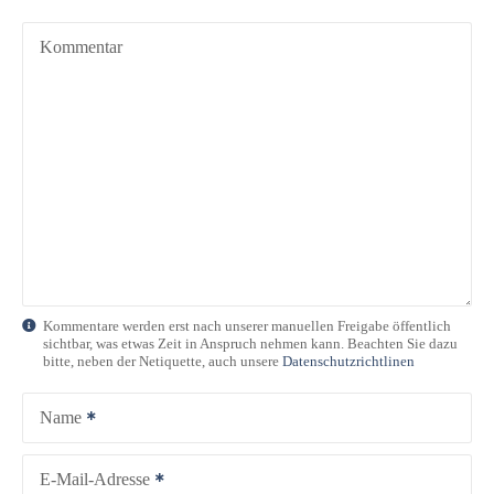
a
g
Kommentar
s
n
a
v
i
g
Kommentare werden erst nach unserer manuellen Freigabe öffentlich
sichtbar, was etwas Zeit in Anspruch nehmen kann. Beachten Sie dazu
a
bitte, neben der Netiquette, auch unsere
Datenschutzrichtlinen
t
Name
i
E-Mail-Adresse