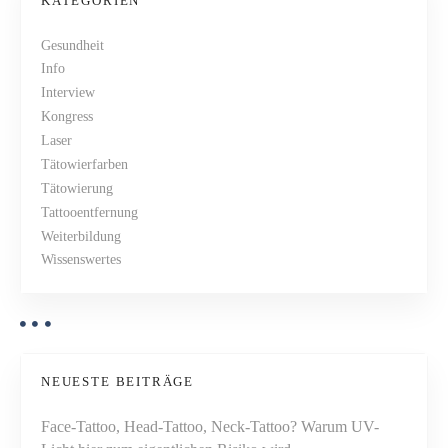
s
KATEGORIEN
e
t
r
Gesundheit
o
Info
s
Interview
r
N
Kongress
d
Laser
n
a
Tätowierfarben
u
Tätowierung
n
v
Tattooentfernung
g
Weiterbildung
(
i
Wissenswertes
F
g
r
a
a
n
k
t
r
NEUESTE BEITRÄGE
i
e
Face-Tattoo, Head-Tattoo, Neck-Tattoo? Warum UV-
i