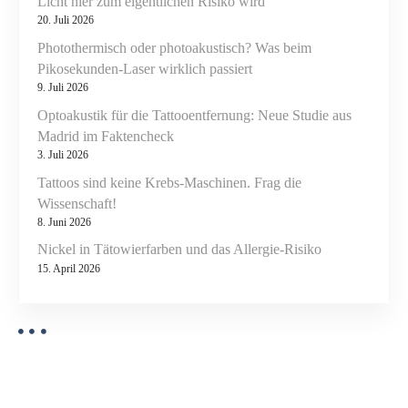
o
Licht hier zum eigentlichen Risiko wird
c
20. Juli 2026
h
n
Photothermisch oder photoakustisch? Was beim
)
Pikosekunden-Laser wirklich passiert
9. Juli 2026
Optoakustik für die Tattooentfernung: Neue Studie aus
Madrid im Faktencheck
3. Juli 2026
Tattoos sind keine Krebs-Maschinen. Frag die
Wissenschaft!
8. Juni 2026
Nickel in Tätowierfarben und das Allergie-Risiko
15. April 2026