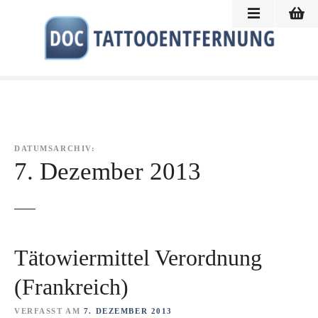
Z
u
m
I
n
h
a
l
t
DATUMSARCHIV:
s
7. Dezember 2013
p
r
i
n
g
Tätowiermittel Verordnung
e
(Frankreich)
n
VERFASST AM
7. DEZEMBER 2013