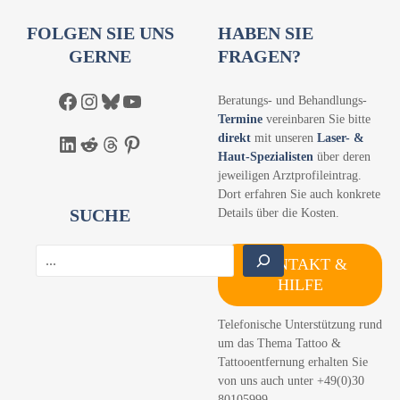
FOLGEN SIE UNS
HABEN SIE
GERNE
FRAGEN?
Facebook
Instagram
Bluesky
YouTube
Beratungs- und Behandlungs-
Termine
vereinbaren Sie bitte
direkt
mit unseren
Laser- &
LinkedIn
Reddit
Threads
Pinterest
Haut-Spezialisten
über deren
jeweiligen Arztprofileintrag.
Dort erfahren Sie auch konkrete
SUCHE
Details über die Kosten.
S
KONTAKT &
u
HILFE
c
h
Telefonische Unterstützung rund
e
um das Thema Tattoo &
n
Tattooentfernung erhalten Sie
von uns auch unter +49(0)30
80105999.