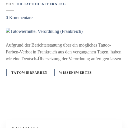
VON
DOCTATTOOENTFERNUNG
z
0
Kommentare
u
T
ä
t
Aufgrund der Berichterstattung über ein mögliches Tattoo-
o
Farben-Verbot in Frankreich aus den vergangenen Tagen, haben
w
wir eine Deutsch-Übersetzung der Verordnung anfertigen lassen.
i
e
TÄTOWIERFARBEN
WISSENSWERTES
r
m
i
t
P
t
e
o
l
V