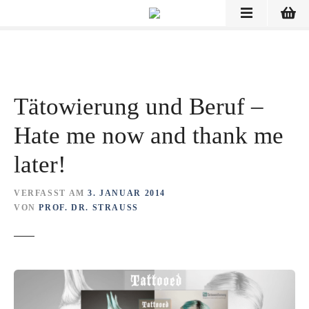
Z
u
m
I
n
h
Tätowierung und Beruf –
a
l
Hate me now and thank me
t
s
later!
p
r
VERFASST AM
3. JANUAR 2014
i
VON
PROF. DR. STRAUSS
n
g
e
n