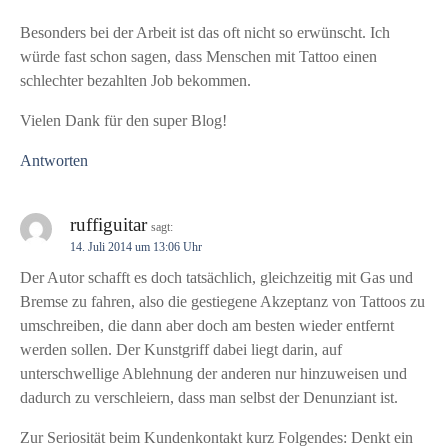
g
Besonders bei der Arbeit ist das oft nicht so erwünscht. Ich
a
würde fast schon sagen, dass Menschen mit Tattoo einen
schlechter bezahlten Job bekommen.
t
Vielen Dank für den super Blog!
i
Antworten
o
n
ruffiguitar
sagt:
14. Juli 2014 um 13:06 Uhr
Der Autor schafft es doch tatsächlich, gleichzeitig mit Gas und
Bremse zu fahren, also die gestiegene Akzeptanz von Tattoos zu
umschreiben, die dann aber doch am besten wieder entfernt
werden sollen. Der Kunstgriff dabei liegt darin, auf
unterschwellige Ablehnung der anderen nur hinzuweisen und
dadurch zu verschleiern, dass man selbst der Denunziant ist.
Zur Seriosität beim Kundenkontakt kurz Folgendes: Denkt ein