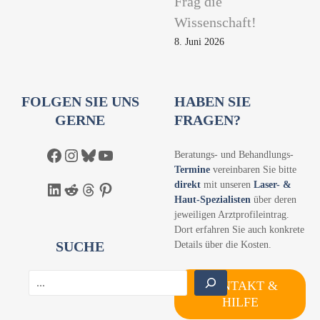
Frag die
Wissenschaft!
8. Juni 2026
FOLGEN SIE UNS
HABEN SIE
GERNE
FRAGEN?
Facebook
Instagram
Bluesky
YouTube
Beratungs- und Behandlungs-
Termine
vereinbaren Sie bitte
direkt
mit unseren
Laser- &
LinkedIn
Reddit
Threads
Pinterest
Haut-Spezialisten
über deren
jeweiligen Arztprofileintrag.
Dort erfahren Sie auch konkrete
SUCHE
Details über die Kosten.
S
KONTAKT &
u
HILFE
c