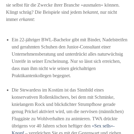
sie selbst für die Zwecke ihrer Branche »ausmalen« können.
Klingt schräg? Die Beispiele sind jedem
bekannt
, nur nicht
immer
erkannt
:
Ein 22-jähriger BWL-Bachelor gibt mit Binder, Nadelstreifen
und gerahmten Schuhen den Junior-Consultant einer
Unternehmensberatung und unterdrückt alles naturwüchsig
Unreife in seiner Erscheinung. Nur so lässt sich erreichen,
dass man ihm nicht wie seinen gleichaltrigen
Praktikantenkollegen begegnet.
Die Stewardess im Kostüm ist das Sinnbild eines
konservativen Rollenklischees, bei dem mit Schminke,
knielangem Rock und blickdichter Strumpfhose gerade
genug Prickel aktiviert wird, um die nervösen (männlichen)
Fluggäste zu Wohlverhalten zu animieren. TWA drückte
übrigens vor 40 Jahren schon heftiger den
»Sex sells«-
Knopf
– vergleichen Sie es mit der Gegenwart und ziehen