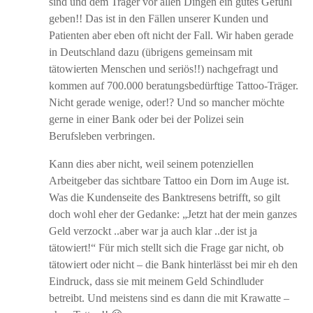
sind und dem Träger vor allen Dingen ein gutes Gefühl
geben!! Das ist in den Fällen unserer Kunden und
Patienten aber eben oft nicht der Fall. Wir haben gerade
in Deutschland dazu (übrigens gemeinsam mit
tätowierten Menschen und seriös!!) nachgefragt und
kommen auf 700.000 beratungsbedürftige Tattoo-Träger.
Nicht gerade wenige, oder!? Und so mancher möchte
gerne in einer Bank oder bei der Polizei sein
Berufsleben verbringen.
Kann dies aber nicht, weil seinem potenziellen
Arbeitgeber das sichtbare Tattoo ein Dorn im Auge ist.
Was die Kundenseite des Banktresens betrifft, so gilt
doch wohl eher der Gedanke: „Jetzt hat der mein ganzes
Geld verzockt ..aber war ja auch klar ..der ist ja
tätowiert!“ Für mich stellt sich die Frage gar nicht, ob
tätowiert oder nicht – die Bank hinterlässt bei mir eh den
Eindruck, dass sie mit meinem Geld Schindluder
betreibt. Und meistens sind es dann die mit Krawatte –