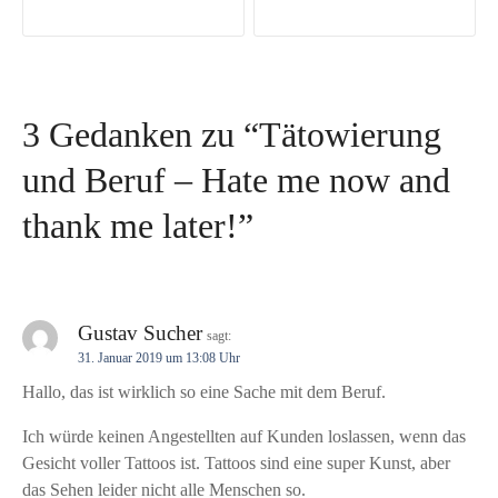
e
i
t
3 Gedanken zu “
Tätowierung
r
und Beruf – Hate me now and
a
thank me later!
”
g
s
n
Gustav Sucher
sagt:
31. Januar 2019 um 13:08 Uhr
a
Hallo, das ist wirklich so eine Sache mit dem Beruf.
v
Ich würde keinen Angestellten auf Kunden loslassen, wenn das
i
Gesicht voller Tattoos ist. Tattoos sind eine super Kunst, aber
das Sehen leider nicht alle Menschen so.