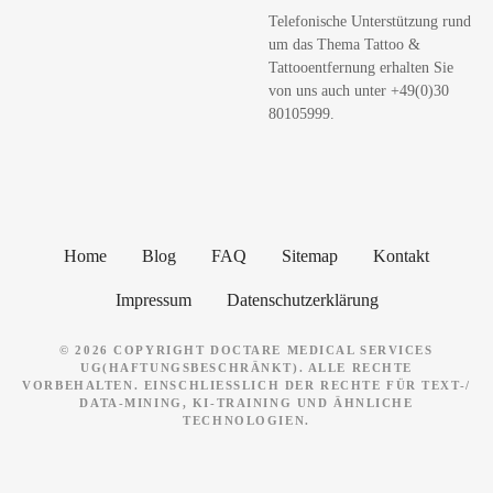
h
Telefonische Unterstützung rund
e
um das Thema Tattoo &
n
Tattooentfernung erhalten Sie
von uns auch unter +49(0)30
80105999.
Home
Blog
FAQ
Sitemap
Kontakt
Impressum
Datenschutzerklärung
© 2026 COPYRIGHT DOCTARE MEDICAL SERVICES
UG(HAFTUNGSBESCHRÄNKT). ALLE RECHTE
VORBEHALTEN. EINSCHLIESSLICH DER RECHTE FÜR TEXT-/ D
ATA-MINING, KI-TRAINING UND ÄHNLICHE T
ECHNOLOGIEN.