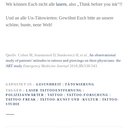
Wir können Euch nicht alle
lasern
, also „Think before you ink“!!
Und an alle Un-Tätowierten: Gewöhnt Euch bitte an unsere
schöne, bunte, neue Welt!
Quelle: Cohen M, Jeanmonod D, Stankewicz H
, et al
.,
An observational
study of patients’ attitudes to tattoos and piercings on their physicians: the
ART study
Emergency Medicine Journal
2018;
35:
538-543.
GEPOSTET IN
GESUNDHEIT
|
TÄTOWIERUNG
TAGGED
LASER TATTOOENTFERNUNG
|
POLIZEIANWÄRTER
|
TATTOO
|
TATTOO-FORSCHUNG
|
TATTOO-FREAK
|
TATTOO-KUNST UND -KULTUR
|
TATTOO-
STUDIE