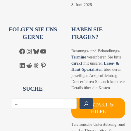
8. Juni 2026
FOLGEN SIE UNS
HABEN SIE
GERNE
FRAGEN?
Facebook
Instagram
Bluesky
YouTube
Beratungs- und Behandlungs-
Termine
vereinbaren Sie bitte
direkt
mit unseren
Laser- &
LinkedIn
Reddit
Threads
Pinterest
Haut-Spezialisten
über deren
jeweiligen Arztprofileintrag.
Dort erfahren Sie auch konkrete
SUCHE
Details über die Kosten.
S
KONTAKT &
u
HILFE
c
h
Telefonische Unterstützung rund
e
um das Thema Tattoo &