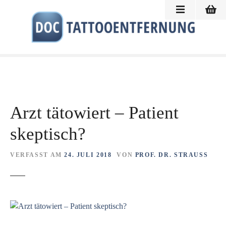
Z
u
m
I
n
h
a
l
t
Arzt tätowiert – Patient
s
p
skeptisch?
r
i
VERFASST AM
24. JULI 2018
VON
PROF. DR. STRAUSS
n
g
e
n