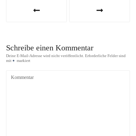
B
e
i
t
Schreibe einen Kommentar
r
Deine E-Mail-Adresse wird nicht veröffentlicht.
Erforderliche Felder sind
mit
markiert
a
g
Kommentar
s
n
a
v