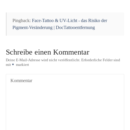
s
n
Pingback:
Face-Tattoo & UV-Licht - das Risiko der
a
Pigment-Veränderung | DocTattooentfernung
v
i
Schreibe einen Kommentar
g
Deine E-Mail-Adresse wird nicht veröffentlicht.
Erforderliche Felder sind
mit
markiert
a
Kommentar
t
i
o
n