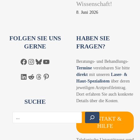
Wissenschaft!
8. Juni 2026
FOLGEN SIE UNS
HABEN SIE
GERNE
FRAGEN?
Facebook
Instagram
Bluesky
YouTube
Beratungs- und Behandlungs-
Termine
vereinbaren Sie bitte
direkt
mit unseren
Laser- &
LinkedIn
Reddit
Threads
Pinterest
Haut-Spezialisten
über deren
jeweiligen Arztprofileintrag.
Dort erfahren Sie auch konkrete
SUCHE
Details über die Kosten.
S
KONTAKT &
u
HILFE
c
h
Telefonische Unterstützung rund