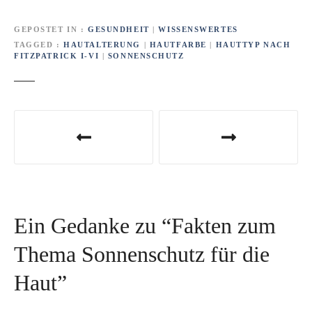
GEPOSTET IN
GESUNDHEIT
|
WISSENSWERTES
TAGGED
HAUTALTERUNG
|
HAUTFARBE
|
HAUTTYP NACH
FITZPATRICK I-VI
|
SONNENSCHUTZ
B
e
i
t
Ein Gedanke zu “
Fakten zum
r
Thema Sonnenschutz für die
a
Haut
”
g