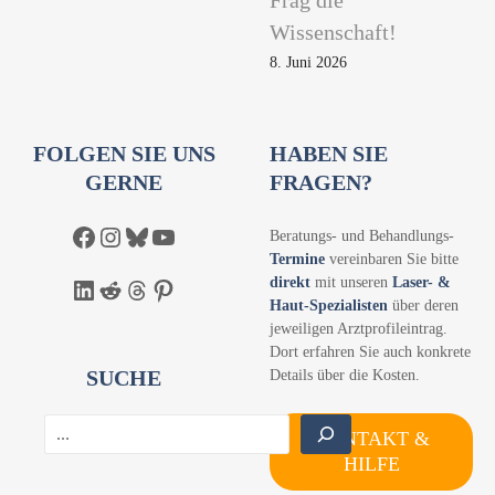
Frag die
Wissenschaft!
8. Juni 2026
FOLGEN SIE UNS
HABEN SIE
GERNE
FRAGEN?
Facebook
Instagram
Bluesky
YouTube
Beratungs- und Behandlungs-
Termine
vereinbaren Sie bitte
direkt
mit unseren
Laser- &
LinkedIn
Reddit
Threads
Pinterest
Haut-Spezialisten
über deren
jeweiligen Arztprofileintrag.
Dort erfahren Sie auch konkrete
SUCHE
Details über die Kosten.
S
KONTAKT &
u
HILFE
c
h