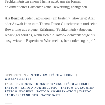
Fachkenntnis zu einem Thema nutzt, um ein formal
dokumentiertes Gutachten (eine Bewertung) abzugeben.
Als Beispiel:
Jeder Tätowierer, (am besten > tätowierte) Arzt
oder Anwalt kann zum Thema Tattoo Gutachter sein und seine
Bewertung aus eigener Erfahrung (Fachkenntnis) abgeben.
Knackiger wird es, wenn sich die Tattoo-Sachverständige als
ausgewiesene Expertin zu Wort meldet, berät oder sogar prüft.
GEPOSTET IN
INTERVIEW
|
TÄTOWIERUNG
|
WISSENSWERTES
TAGGED
DOCTATTOOENTFERNUNG
|
TÄTOWIERER
|
TATTOO
|
TATTOO-FORTBILDUNG
|
TATTOO-GUTACHTEN
|
TATTOO-HYGIENE
|
TATTOO-KOMPLIKATION
|
TATTOO-
SACHVERSTÄNDIGER
|
TATTOO-STIL