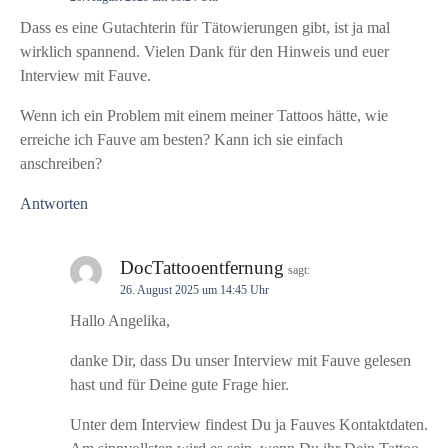
v
Dass es eine Gutachterin für Tätowierungen gibt, ist ja mal
i
wirklich spannend. Vielen Dank für den Hinweis und euer
Interview mit Fauve.
g
Wenn ich ein Problem mit einem meiner Tattoos hätte, wie
a
erreiche ich Fauve am besten? Kann ich sie einfach
anschreiben?
t
Antworten
i
o
DocTattooentfernung
sagt:
n
26. August 2025 um 14:45 Uhr
Hallo Angelika,
danke Dir, dass Du unser Interview mit Fauve gelesen
hast und für Deine gute Frage hier.
Unter dem Interview findest Du ja Fauves Kontaktdaten.