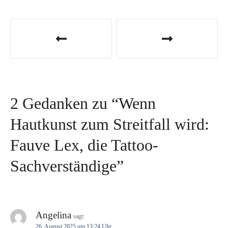
B
e
i
t
2 Gedanken zu “
Wenn
r
Hautkunst zum Streitfall wird:
a
Fauve Lex, die Tattoo-
g
Sachverständige
”
s
n
a
Angelina
sagt:
26. August 2025 um 13:24 Uhr