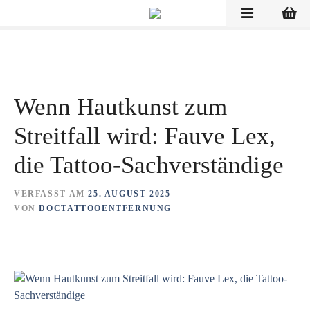
Z
u
m
I
n
h
Wenn Hautkunst zum
a
l
Streitfall wird: Fauve Lex,
t
s
die Tattoo-Sachverständige
p
r
VERFASST AM
25. AUGUST 2025
i
VON
DOCTATTOOENTFERNUNG
n
g
e
n