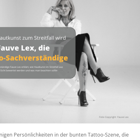
i
i
i
nigen Persönlichkeiten in der bunten Tattoo-Szene, die