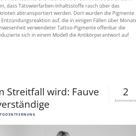
, dass Tätowierfarben-Inhaltsstoffe rasch über das
knoten abtransportiert werden. Dort wurden die Pigmente
e Entzündungsreaktion auf, die in einigen Fällen über Monat
i
Anwesenheit verwendeter Tattoo-Pigmente offenbar die
duzierte sich in einem Modell die Antikörperantwort auf
i
i
Streitfall wird: Fauve
2
verständige
kommentar
TOOENTFERNUNG
i