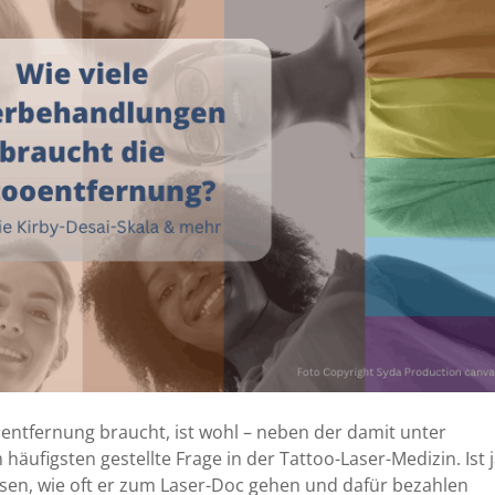
entfernung braucht, ist wohl – neben der damit unter
äufigsten gestellte Frage in der Tattoo-Laser-Medizin. Ist 
ssen, wie oft er zum Laser-Doc gehen und dafür bezahlen