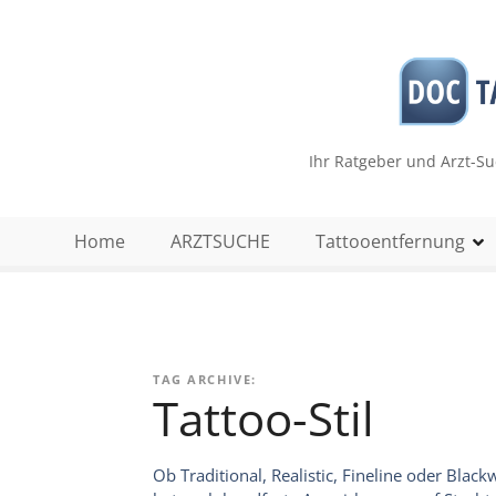
Z
u
m
I
n
h
Ihr Ratgeber und Arzt-S
a
l
t
Home
ARZTSUCHE
Tattooentfernung
s
p
r
i
n
TAG ARCHIVE:
g
Tattoo-Stil
e
n
Ob Traditional, Realistic, Fineline oder Black