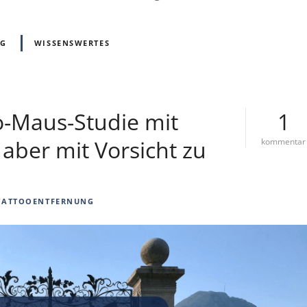
NG
WISSENSWERTES
o-Maus-Studie mit
1
aber mit Vorsicht zu
kommentar
i
TATTOOENTFERNUNG
l
i