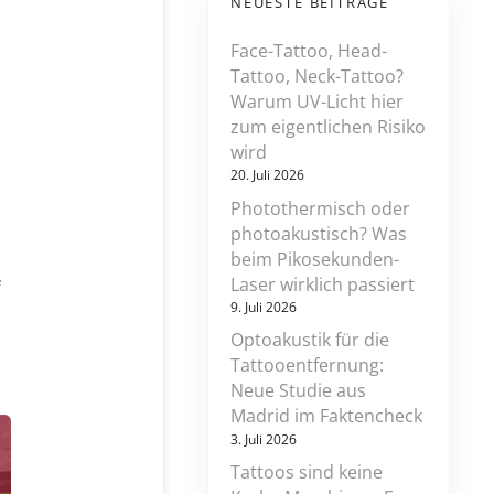
NEUESTE BEITRÄGE
Face-Tattoo, Head-
Tattoo, Neck-Tattoo?
Warum UV-Licht hier
zum eigentlichen Risiko
wird
20. Juli 2026
Photothermisch oder
photoakustisch? Was
beim Pikosekunden-
z
e
Laser wirklich passiert
u
9. Juli 2026
w
Optoakustik für die
i
e
Tattooentfernung:
v
Neue Studie aus
i
Madrid im Faktencheck
e
l
3. Juli 2026
e
Tattoos sind keine
l