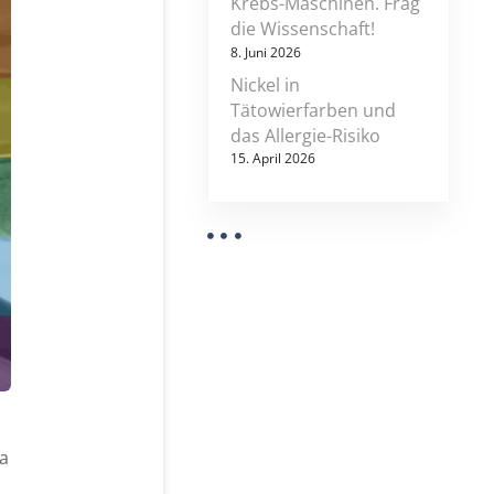
Krebs-Maschinen. Frag
a
s
die Wissenschaft!
e
8. Juni 2026
r
Nickel in
b
e
Tätowierfarben und
h
das Allergie-Risiko
a
15. April 2026
n
d
l
u
n
g
e
n
b
r
a
u
c
h
t
ja
d
i