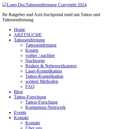
Zum
Inhalt
Ihr Ratgeber und Arzt-Suchportal rund um Tattoo und
springen
Tattooentfernung
Home
ARZTSUCHE
Tattooentfernung
Tattooentfernung
Kosten
vorher / nachher
Nachsorge
Risiken & Nebenwirkungen
Laser-Komplikation
Tattoo-Komplikation
weitere Methoden
FAQ
Blog
Tattoo-Forschung
Tattoo-Forschung
Kompetenz-Netzwerk
Events
Kontakt
Kontakt
Über uns