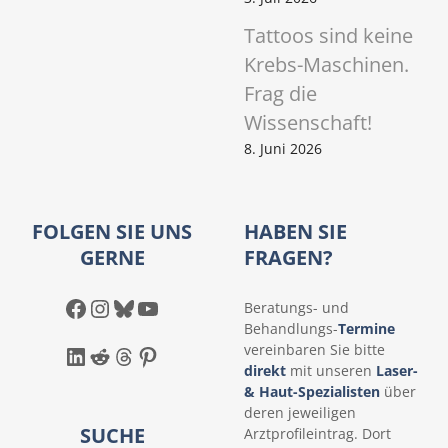
Tattoos sind keine
Krebs-Maschinen.
Frag die
Wissenschaft!
8. Juni 2026
FOLGEN SIE UNS
HABEN SIE
GERNE
FRAGEN?
Facebook
Instagram
Bluesky
YouTube
Beratungs- und
Behandlungs-
Termine
LinkedIn
Reddit
Threads
Pinterest
vereinbaren Sie bitte
direkt
mit unseren
Laser-
& Haut-Spezialisten
über
deren jeweiligen
SUCHE
Arztprofileintrag. Dort