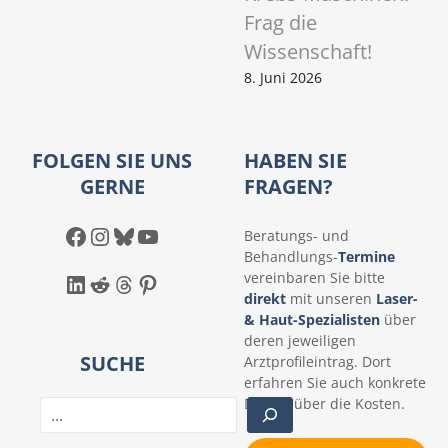
Frag die
Wissenschaft!
8. Juni 2026
FOLGEN SIE UNS
HABEN SIE
GERNE
FRAGEN?
Facebook
Instagram
Bluesky
YouTube
Beratungs- und
Behandlungs-
Termine
LinkedIn
Reddit
Threads
Pinterest
vereinbaren Sie bitte
direkt
mit unseren
Laser-
& Haut-Spezialisten
über
deren jeweiligen
SUCHE
Arztprofileintrag. Dort
erfahren Sie auch konkrete
Details über die Kosten.
S
u