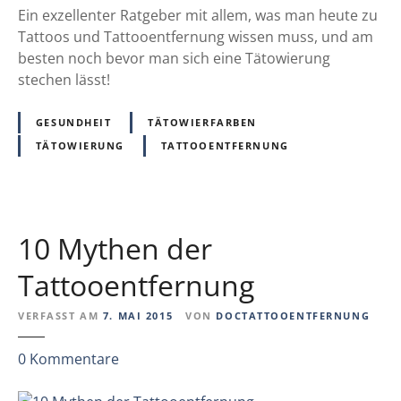
t
Ein exzellenter Ratgeber mit allem, was man heute zu
o
Tattoos und Tattooentfernung wissen muss, und am
o
besten noch bevor man sich eine Tätowierung
s
stechen lässt!
u
n
GESUNDHEIT
TÄTOWIERFARBEN
d
TÄTOWIERUNG
TATTOOENTFERNUNG
T
a
t
t
10 Mythen der
o
o
Tattooentfernung
e
n
VERFASST AM
7. MAI 2015
VON
DOCTATTOOENTFERNUNG
t
z
f
0
Kommentare
u
e
1