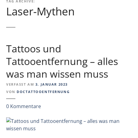
TAG ARCHIVE:
Laser-Mythen
Tattoos und
Tattooentfernung – alles
was man wissen muss
VERFASST AM
3. JANUAR 2023
VON
DOCTATTOOENTFERNUNG
z
0
Kommentare
u
T
a
t