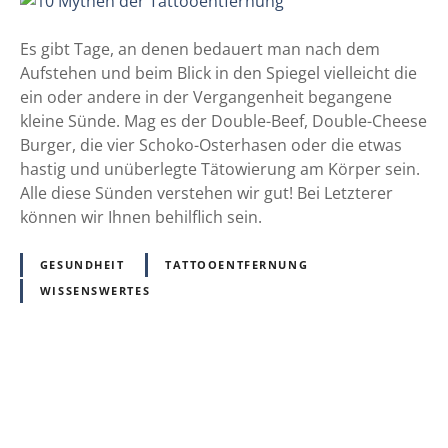
r
0
n
M
u
Es gibt Tage, an denen bedauert man nach dem
y
n
Aufstehen und beim Blick in den Spiegel vielleicht die
t
g
ein oder andere in der Vergangenheit begangene
h
–
kleine Sünde. Mag es der Double-Beef, Double-Cheese
e
a
Burger, die vier Schoko-Osterhasen oder die etwas
n
l
hastig und unüberlegte Tätowierung am Körper sein.
d
l
Alle diese Sünden verstehen wir gut! Bei Letzterer
e
e
können wir Ihnen behilflich sein.
r
s
T
w
GESUNDHEIT
TATTOOENTFERNUNG
a
a
WISSENSWERTES
t
s
t
m
o
a
o
n
P
e
w
n
i
o