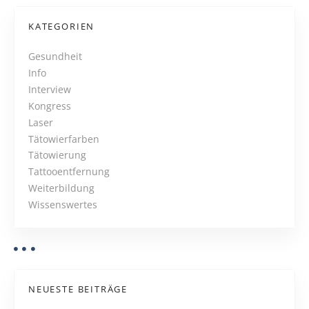
t
s
s
f
s
KATEGORIEN
e
e
t
r
n
Gesundheit
n
m
Info
s
u
u
Interview
N
n
s
Kongress
g
s
Laser
a
Tätowierfarben
Tätowierung
v
Tattooentfernung
i
Weiterbildung
Wissenswertes
g
a
t
NEUESTE BEITRÄGE