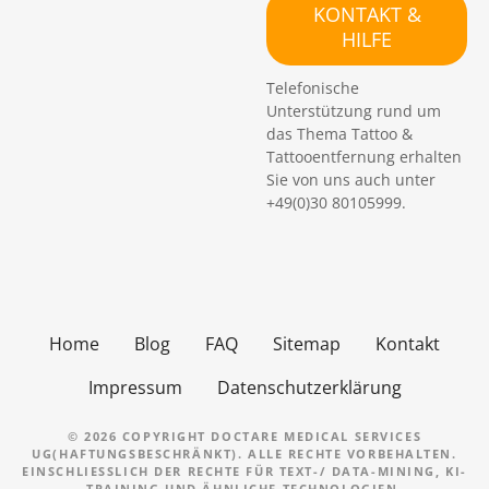
c
KONTAKT &
h
HILFE
e
n
Telefonische
Unterstützung rund um
das Thema Tattoo &
Tattooentfernung erhalten
Sie von uns auch unter
+49(0)30 80105999.
Home
Blog
FAQ
Sitemap
Kontakt
Impressum
Datenschutzerklärung
© 2026 COPYRIGHT DOCTARE MEDICAL SERVICES
UG(HAFTUNGSBESCHRÄNKT). ALLE RECHTE VORBEHALTEN.
EINSCHLIESSLICH DER RECHTE FÜR TEXT-/ DATA-MINING, KI-T
RAINING UND ÄHNLICHE TECHNOLOGIEN.