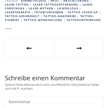
TAGGED
DERMATOLOGIE
|
HAUT
|
HAUTALTERUNG
|
LAIEN-TATTOO
|
LASER TATTOOENTFERNUNG
|
LASER-
FORSCHUNG
|
LASER-MYTHEN
|
LASEROLOGE
|
LASERTHERAPIE
|
TÄTOWIERFARBEN
|
TATTOO COVER-UP
|
TATTOO-GESUNDHEIT
|
TATTOO-HANDWERK
|
TATTOO-
PIGMENT
|
TATTOO-WUNDHEILUNG
|
TATTOOENTFERNUNG
B
e
i
t
Schreibe einen Kommentar
r
Deine E-Mail-Adresse wird nicht veröffentlicht.
Erforderliche Felder
sind mit
markiert
a
g
Kommentar