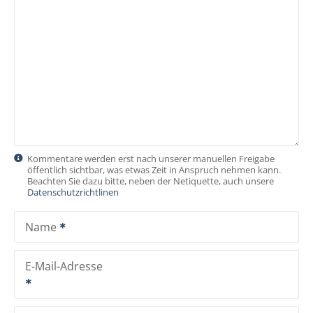
s
n
a
v
i
g
Kommentare werden erst nach unserer manuellen Freigabe
öffentlich sichtbar, was etwas Zeit in Anspruch nehmen kann.
a
Beachten Sie dazu bitte, neben der Netiquette, auch unsere
Datenschutzrichtlinen
t
Name
i
o
E-Mail-Adresse
n