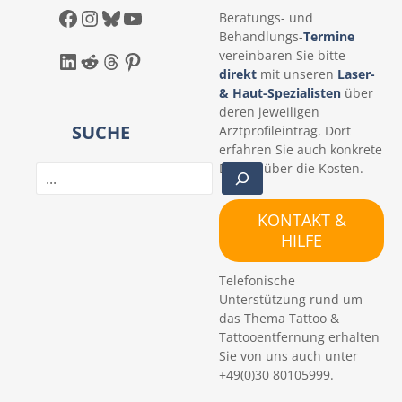
Facebook
Instagram
Bluesky
YouTube
Beratungs- und
Behandlungs-
Termine
LinkedIn
Reddit
Threads
Pinterest
vereinbaren Sie bitte
direkt
mit unseren
Laser-
& Haut-Spezialisten
über
deren jeweiligen
SUCHE
Arztprofileintrag. Dort
erfahren Sie auch konkrete
Details über die Kosten.
S
u
c
KONTAKT &
h
HILFE
e
n
Telefonische
Unterstützung rund um
das Thema Tattoo &
Tattooentfernung erhalten
Sie von uns auch unter
+49(0)30 80105999.