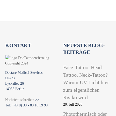
e
n
V
o
r
m
a
KONTAKT
NEUESTE BLOG-
r
s
BEITRÄGE
c
h
Face-Tattoo, Head-
Doctare Medical Services
Tattoo, Neck-Tattoo?
UG(h)
Warum UV-Licht hier
Lyckallee 26
14055 Berlin
zum eigentlichen
Risiko wird
Nachricht schreiben
>>
20. Juli 2026
Tel: +49(0) 30 - 80 10 59 99
Photothermisch oder