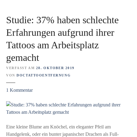
s
A
Studie: 37% haben schlechte
r
z
Erfahrungen aufgrund ihrer
t
Tattoos am Arbeitsplatz
o
d
gemacht
e
r
VERFASST AM
28. OKTOBER 2019
Ä
VON
DOCTATTOOENTFERNUNG
r
z
z
1
Kommentar
t
u
i
S
n
t
?
u
W
d
Eine kleine Blume am Knöchel, ein eleganter Pfeil am
a
i
Handgelenk, oder ein bunter japanischer Drachen als Full-