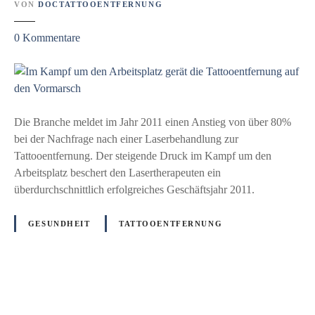
VON
DOCTATTOOENTFERNUNG
m
t
z
0
Kommentare
d
u
r
I
a
m
u
K
f
a
Die Branche meldet im Jahr 2011 einen Anstieg von über 80%
a
m
bei der Nachfrage nach einer Laserbehandlung zur
n
p
Tattooentfernung. Der steigende Druck im Kampf um den
…
f
Arbeitsplatz beschert den Lasertherapeuten ein
u
überdurchschnittlich erfolgreiches Geschäftsjahr 2011.
m
d
GESUNDHEIT
TATTOOENTFERNUNG
e
n
A
r
P
b