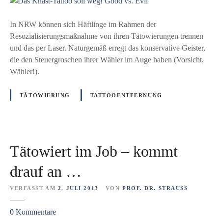
D
r
d
a
m
i
s
In NRW können sich Häftlinge im Rahmen der
i
h
K
Resozialisierungsmaßnahme von ihren Tätowierungen trennen
t
r
n
und das per Laser. Naturgemäß erregt das konservative Geister,
T
e
a
die den Steuergroschen ihrer Wähler im Auge haben (Vorsicht,
a
r
s
Wähler!).
t
T
t
t
a
-
o
TÄTOWIERUNG
TATTOOENTFERNUNG
t
T
o
t
a
a
o
t
b
o
t
l
s
Tätowiert im Job – kommt
o
e
a
o
h
drauf an …
m
s
n
A
o
VERFASST AM
2. JULI 2013
VON
PROF. DR. STRAUSS
e
r
l
n
b
z
0
Kommentare
l
?
e