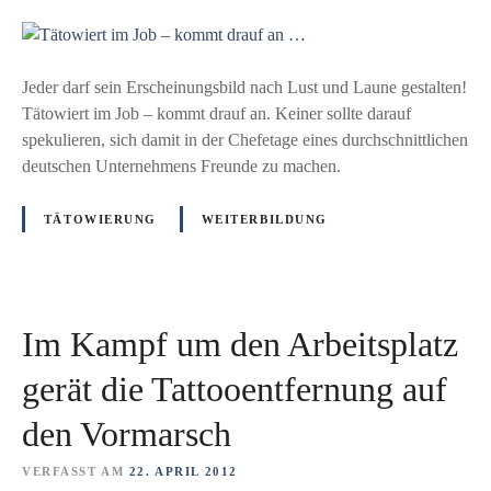
u
w
i
T
e
t
ä
g
s
t
Jeder darf sein Erscheinungsbild nach Lust und Laune gestalten!
!
p
o
Tätowiert im Job – kommt drauf an. Keiner sollte darauf
G
l
w
spekulieren, sich damit in der Chefetage eines durchschnittlichen
o
a
i
deutschen Unternehmens Freunde zu machen.
o
t
e
d
z
r
v
TÄTOWIERUNG
WEITERBILDUNG
g
t
s
e
i
.
m
m
E
a
J
v
c
Im Kampf um den Arbeitsplatz
o
i
h
b
l
gerät die Tattooentfernung auf
t
–
den Vormarsch
k
o
VERFASST AM
22. APRIL 2012
m