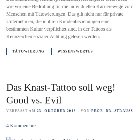
c
f
wie vor eine Bedrohung für die individuellen Karrierewege von
E
h
d
Menschen mit Tätowierungen. Das gilt nicht nur für private
r
t
i
Unternehmen, die in ihren Kundenbeziehungen einer
f
e
bestimmten Kultur verpflichtet sind, in der Tattoos als
a
P
Kennzeichen sozialer Ächtung gelesen werden.
h
o
r
l
u
TÄTOWIERUNG
WISSENSWERTES
i
n
z
g
e
e
i
n
Das Knast-Tattoo soll weg!
B
a
e
u
Good vs. Evil
w
f
e
VERFASST AM
23. OKTOBER 2013
VON
PROF. DR. STRAUSS
g
r
r
z
4
Kommentare
b
u
u
e
n