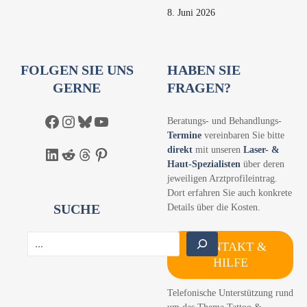
8. Juni 2026
FOLGEN SIE UNS
HABEN SIE
GERNE
FRAGEN?
Facebook
Instagram
Bluesky
YouTube
Beratungs- und Behandlungs-
Termine
vereinbaren Sie bitte
direkt
mit unseren
Laser- &
LinkedIn
Reddit
Threads
Pinterest
Haut-Spezialisten
über deren
jeweiligen Arztprofileintrag.
Dort erfahren Sie auch konkrete
SUCHE
Details über die Kosten.
S
KONTAKT &
u
HILFE
c
h
Telefonische Unterstützung rund
e
um das Thema Tattoo &