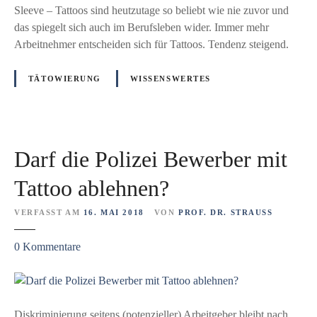
s
e
Sleeve – Tattoos sind heutzutage so beliebt wie nie zuvor und
e
:
das spiegelt sich auch im Berufsleben wider. Immer mehr
r
3
Arbeitnehmer entscheiden sich für Tattoos. Tendenz steigend.
l
7
a
%
TÄTOWIERUNG
WISSENSWERTES
u
h
b
a
t
b
i
e
Darf die Polizei Bewerber mit
s
n
t
s
Tattoo ablehnen?
u
c
n
h
VERFASST AM
16. MAI 2018
VON
PROF. DR. STRAUSS
d
l
w
z
0
Kommentare
e
a
u
c
s
D
h
n
a
t
i
r
Diskriminierung seitens (potenzieller) Arbeitgeber bleibt nach
e