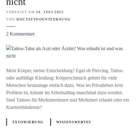
nicht
VERFASST AM
14. JULI 2022
VON
DOCTATTOOENTFERNUNG
z
2
Kommentare
u
T
a
t
t
Mein Körper, meine Entscheidung? Egal ob Piercing, Tattoo
o
oder auffällige Kleidung: Körperschmuck gehört für viele
o
Menschen heutzutage einfach dazu. Was im Privatleben kein
-
Problem ist, könnte im Arbeitsalltag manchmal dazu werden.
T
Sind Tattoos für Medizinerinnen und Mediziner erlaubt oder ein
a
Karrierehindernis?
b
u
TÄTOWIERUNG
WISSENSWERTES
a
l