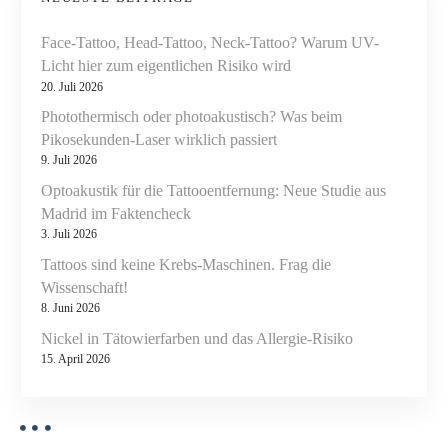
i
t
Face-Tattoo, Head-Tattoo, Neck-Tattoo? Warum UV-
t
o
Licht hier zum eigentlichen Risiko wird
o
20. Juli 2026
o
n
Photothermisch oder photoakustisch? Was beim
e
Pikosekunden-Laser wirklich passiert
n
9. Juli 2026
t
f
Optoakustik für die Tattooentfernung: Neue Studie aus
e
Madrid im Faktencheck
3. Juli 2026
r
n
Tattoos sind keine Krebs-Maschinen. Frag die
u
Wissenschaft!
n
8. Juni 2026
g
Nickel in Tätowierfarben und das Allergie-Risiko
a
15. April 2026
u
f
d