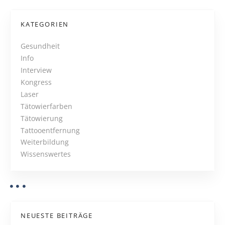
o
o
o
s
KATEGORIEN
d
t
v
Gesundheit
s
Info
s
.
Interview
E
N
Kongress
v
Laser
i
a
Tätowierfarben
l
Tätowierung
v
Tattooentfernung
i
Weiterbildung
Wissenswertes
g
a
t
NEUESTE BEITRÄGE