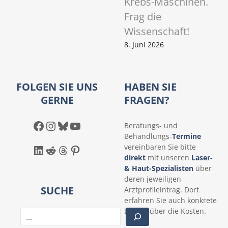
Krebs-Maschinen.
Frag die
Wissenschaft!
8. Juni 2026
FOLGEN SIE UNS
HABEN SIE
GERNE
FRAGEN?
Facebook
Instagram
Bluesky
YouTube
Beratungs- und
Behandlungs-
Termine
LinkedIn
Reddit
Threads
Pinterest
vereinbaren Sie bitte
direkt
mit unseren
Laser-
& Haut-Spezialisten
über
deren jeweiligen
SUCHE
Arztprofileintrag. Dort
erfahren Sie auch konkrete
Details über die Kosten.
S
u