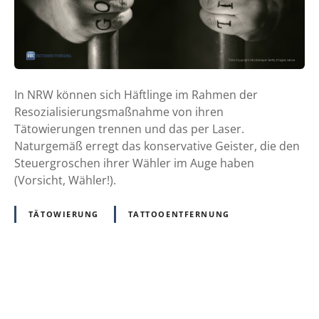
s
t
-
T
a
In NRW können sich Häftlinge im Rahmen der
t
Resozialisierungsmaßnahme von ihren
t
Tätowierungen trennen und das per Laser.
o
Naturgemäß erregt das konservative Geister, die den
o
Steuergroschen ihrer Wähler im Auge haben
s
(Vorsicht, Wähler!).
o
l
TÄTOWIERUNG
TATTOOENTFERNUNG
l
w
e
g
P
!
G