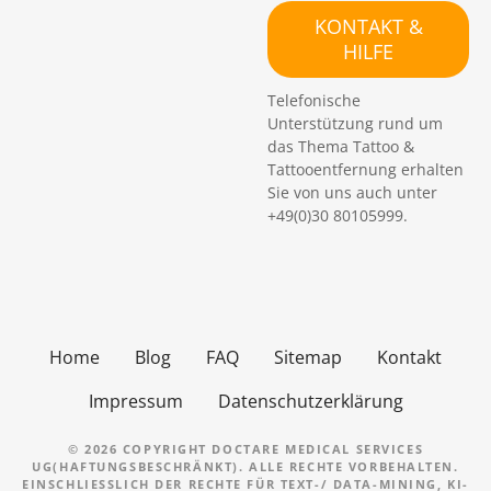
c
KONTAKT &
h
HILFE
e
n
Telefonische
Unterstützung rund um
das Thema Tattoo &
Tattooentfernung erhalten
Sie von uns auch unter
+49(0)30 80105999.
Home
Blog
FAQ
Sitemap
Kontakt
Impressum
Datenschutzerklärung
© 2026 COPYRIGHT DOCTARE MEDICAL SERVICES
UG(HAFTUNGSBESCHRÄNKT). ALLE RECHTE VORBEHALTEN.
EINSCHLIESSLICH DER RECHTE FÜR TEXT-/ DATA-MINING, KI-T