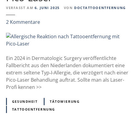
z
VERFASST AM
6. JUNI 2025
VON
DOCTATTOOENTFERNUNG
u
T
z
2
Kommentare
ä
u
t
A
o
l
w
l
i
e
Ein 2024 in Dermatologic Surgery veröffentlichte
e
r
Fallbericht aus den Niederlanden dokumentiert eine
r
g
extrem seltene Typ‑I-Allergie, die verzögert nach einer
u
i
Pico-Laser Behandlung auftrat. Sollte man als Laser-
n
s
Profi kennen >>
g
c
e
h
GESUNDHEIT
TÄTOWIERUNG
n
e
TATTOOENTFERNUNG
b
R
e
e
l
a
e