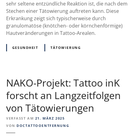
-
sehr seltene entzündliche Reaktion ist, die nach dem
e
S
Stechen einer Tätowierung auftreten kann. Diese
n
y
Erkrankung zeigt sich typischerweise durch
W
n
granulomatöse (knötchen- oder körnchenförmige)
i
d
Hautveränderungen in Tattoo-Arealen.
s
r
s
o
GESUNDHEIT
TÄTOWIERUNG
e
m
n
>
s
T
c
a
h
NAKO-Projekt: Tattoo inK
t
a
t
forscht an Langzeitfolgen
f
o
t
von Tätowierungen
o
–
-
W
VERFASST AM
21. MÄRZ 2025
a
C
VON
DOCTATTOOENTFERNUNG
s
T
s