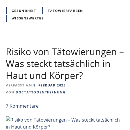
z
h
e
e
GESUNDHEIT
TÄTOWIERFARBEN
i
Z
WISSENSWERTES
t
w
f
i
o
l
l
l
Risiko von Tätowierungen –
g
i
e
n
Was steckt tatsächlich in
n
g
v
Haut und Körper?
s
o
s
n
VERFASST AM
8. FEBRUAR 2025
t
T
VON
DOCTATTOOENTFERNUNG
u
ä
d
t
z
7
Kommentare
i
o
u
e
w
R
–
i
i
g