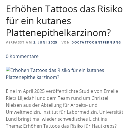
k
g
Erhöhen Tattoos das Risiko
t
t
i
für ein kutanes
s
o
y
Plattenepithelkarzinom?
n
s
n
t
VERFASST AM
2. JUNI 2025
VON
DOCTATTOOENTFERNUNG
a
e
c
m
z
0
Kommentare
h
i
u
T
s
E
a
c
r
t
h
h
t
e
ö
Eine im April 2025 veröffentlichte Studie von Emelie
o
A
h
Rietz Liljedahl und dem Team rund um Christel
o
u
e
Nielsen aus der Abteilung für Arbeits- und
e
f
n
Umweltmedizin, Institut für Labormedizin, Universität
n
n
T
Lund bringt mal wieder schwedisches Licht ins
t
a
a
Thema: Erhöhen Tattoos das Risiko für Hautkrebs?
f
h