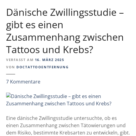
i
o
t
Dänische Zwillingsstudie –
o
U
i
gibt es einen
v
n
e
Zusammenhang zwischen
K
i
f
t
Tattoos und Krebs?
o
i
r
s
VERFASST AM
16. MÄRZ 2025
s
VON
DOCTATTOOENTFERNUNG
c
h
z
7
Kommentare
t
u
a
D
n
ä
L
n
a
i
Eine dänische Zwillingsstudie untersuchte, ob es
n
s
einen Zusammenhang zwischen Tätowierungen und
g
c
dem Risiko, bestimmte Krebsarten zu entwickeln, gibt.