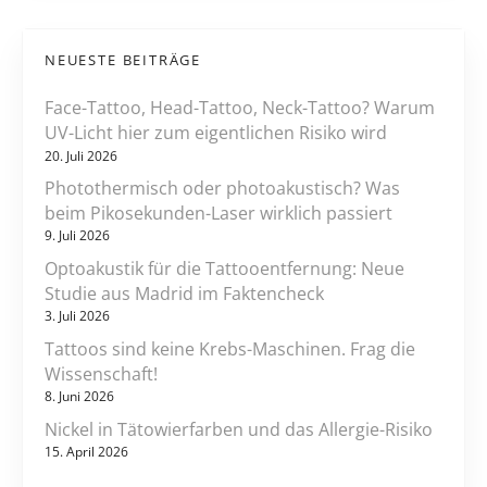
l
u
n
i
n
c
NEUESTE BEITRÄGE
d
h
K
Face-Tattoo, Head-Tattoo, Neck-Tattoo? Warum
i
r
UV-Licht hier zum eigentlichen Risiko wird
n
e
20. Juli 2026
H
b
a
Photothermisch oder photoakustisch? Was
s
beim Pikosekunden-Laser wirklich passiert
u
?
9. Juli 2026
t
u
Optoakustik für die Tattooentfernung: Neue
n
Studie aus Madrid im Faktencheck
d
3. Juli 2026
K
Tattoos sind keine Krebs-Maschinen. Frag die
ö
Wissenschaft!
r
8. Juni 2026
p
Nickel in Tätowierfarben und das Allergie-Risiko
e
15. April 2026
r