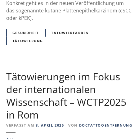
t
Konkret geht es in der neuen Veröffentlichung um
e
m
t
das sogenannte kutane Plattenepithelkarzinom (cSCC
r
e
o
oder kPEK).
n
v
o
u
o
s
GESUNDHEIT
TÄTOWIERFARBEN
n
n
d
TÄTOWIERUNG
g
P
a
m
h
s
i
t
R
t
h
i
P
Tätowierungen im Fokus
a
s
i
l
i
der internationalen
c
a
k
o
t
Wissenschaft – WCTP2025
o
‑
e
f
L
in Rom
n
ü
a
r
s
VERFASST AM
8. APRIL 2025
VON
DOCTATTOOENTFERNUNG
e
e
i