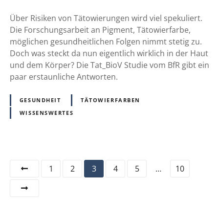
e
s
i
r
i
Über Risiken von Tätowierungen wird viel spekuliert.
b
u
k
Die Forschungsarbeit an Pigment, Tätowierfarbe,
t
n
o
möglichen gesundheitlichen Folgen nimmt stetig zu.
e
g
v
Doch was steckt da nun eigentlich wirklich in der Haut
s
e
o
und dem Körper? Die Tat_BioV Studie vom BfR gibt ein
e
n
n
paar erstaunliche Antworten.
i
T
n
ä
GESUNDHEIT
TÄTOWIERFARBEN
e
t
WISSENSWERTES
n
o
Z
w
u
i
s
e
a
P
1
2
3
4
5
…
10
r
m
u
o
m
n
e
s
g
n
e