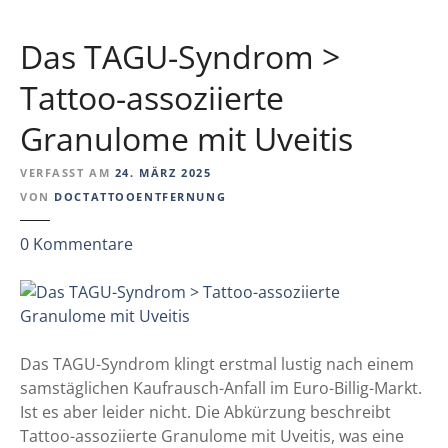
t
k
h
u
Das TAGU-Syndrom >
e
s
l
d
Tattoo-assoziierte
k
e
a
Granulome mit Uveitis
r
r
i
z
VERFASST AM
24. MÄRZ 2025
n
i
VON
DOCTATTOOENTFERNUNG
t
n
e
o
z
0
Kommentare
r
m
u
n
?
D
a
a
t
s
i
T
Das TAGU-Syndrom klingt erstmal lustig nach einem
o
A
samstäglichen Kaufrausch-Anfall im Euro-Billig-Markt.
n
G
Ist es aber leider nicht. Die Abkürzung beschreibt
a
U
Tattoo-assoziierte Granulome mit Uveitis, was eine
l