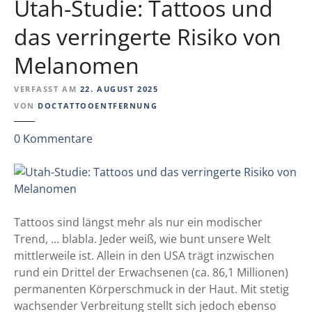
Utah-Studie: Tattoos und
das verringerte Risiko von
Melanomen
VERFASST AM
22. AUGUST 2025
VON
DOCTATTOOENTFERNUNG
z
0
Kommentare
u
U
t
a
h
Tattoos sind längst mehr als nur ein modischer
-
Trend, … blabla. Jeder weiß, wie bunt unsere Welt
S
mittlerweile ist. Allein in den USA trägt inzwischen
t
rund ein Drittel der Erwachsenen (ca. 86,1 Millionen)
u
permanenten Körperschmuck in der Haut. Mit stetig
d
wachsender Verbreitung stellt sich jedoch ebenso