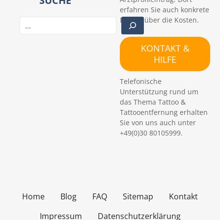
SUCHE
erfahren Sie auch konkrete
Details über die Kosten.
S
u
c
KONTAKT &
h
HILFE
e
n
Telefonische
Unterstützung rund um
das Thema Tattoo &
Tattooentfernung erhalten
Sie von uns auch unter
+49(0)30 80105999.
Home
Blog
FAQ
Sitemap
Kontakt
Impressum
Datenschutzerklärung