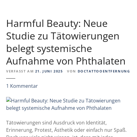
e
e
C
l
R
a
Harmful Beauty: Neue
A
n
B
o
Studie zu Tätowierungen
A
m
belegt systemische
T
e
-
n
Aufnahme von Phthalaten
S
t
VERFASST AM
21. JUNI 2025
VON
DOCTATTOOENTFERNUNG
u
d
z
1
Kommentar
i
u
e
H
(
a
F
r
R
m
Tätowierungen sind Ausdruck von Identität,
A
f
Erinnerung, Protest, Ästhetik oder einfach nur Spaß.
)
u