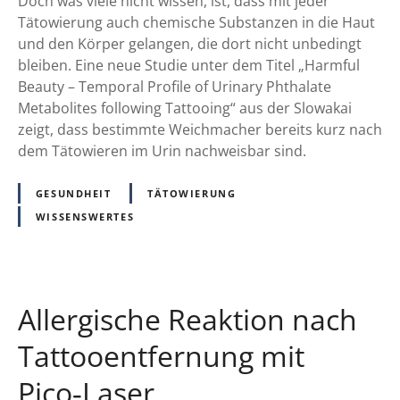
Doch was viele nicht wissen, ist, dass mit jeder
l
Tätowierung auch chemische Substanzen in die Haut
B
und den Körper gelangen, die dort nicht unbedingt
e
bleiben. Eine neue Studie unter dem Titel „Harmful
a
Beauty – Temporal Profile of Urinary Phthalate
u
Metabolites following Tattooing“ aus der Slowakai
t
zeigt, dass bestimmte Weichmacher bereits kurz nach
y
dem Tätowieren im Urin nachweisbar sind.
:
N
GESUNDHEIT
TÄTOWIERUNG
e
WISSENSWERTES
u
e
S
t
Allergische Reaktion nach
u
d
Tattooentfernung mit
i
Pico‑Laser
e