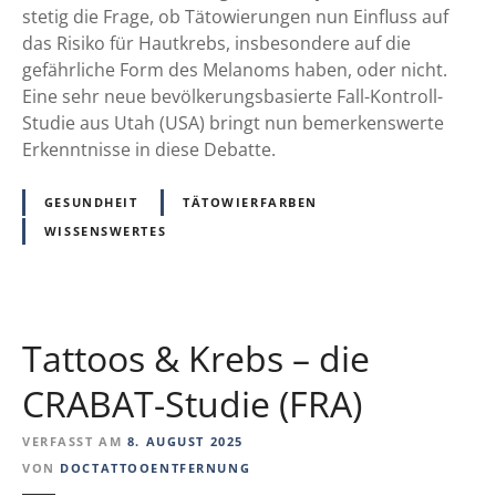
i
stetig die Frage, ob Tätowierungen nun Einfluss auf
e
das Risiko für Hautkrebs, insbesondere auf die
:
gefährliche Form des Melanoms haben, oder nicht.
T
Eine sehr neue bevölkerungsbasierte Fall-Kontroll-
a
Studie aus Utah (USA) bringt nun bemerkenswerte
t
Erkenntnisse in diese Debatte.
t
o
GESUNDHEIT
TÄTOWIERFARBEN
o
WISSENSWERTES
s
u
n
d
Tattoos & Krebs – die
d
a
CRABAT-Studie (FRA)
s
v
VERFASST AM
8. AUGUST 2025
e
VON
DOCTATTOOENTFERNUNG
r