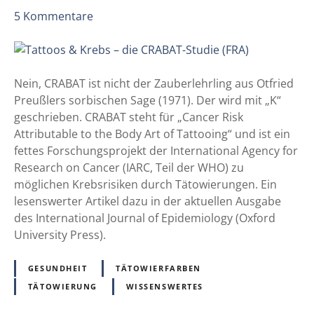
z
r
5
Kommentare
u
i
T
n
a
g
t
e
Nein, CRABAT ist nicht der Zauberlehrling aus Otfried
t
r
Preußlers sorbischen Sage (1971). Der wird mit „K“
o
t
geschrieben. CRABAT steht für „Cancer Risk
o
e
Attributable to the Body Art of Tattooing“ und ist ein
s
R
fettes Forschungsprojekt der International Agency for
&
i
Research on Cancer (IARC, Teil der WHO) zu
K
s
möglichen Krebsrisiken durch Tätowierungen. Ein
r
i
lesenswerter Artikel dazu in der aktuellen Ausgabe
e
k
des International Journal of Epidemiology (Oxford
b
o
University Press).
s
v
–
o
GESUNDHEIT
TÄTOWIERFARBEN
d
n
TÄTOWIERUNG
WISSENSWERTES
i
M