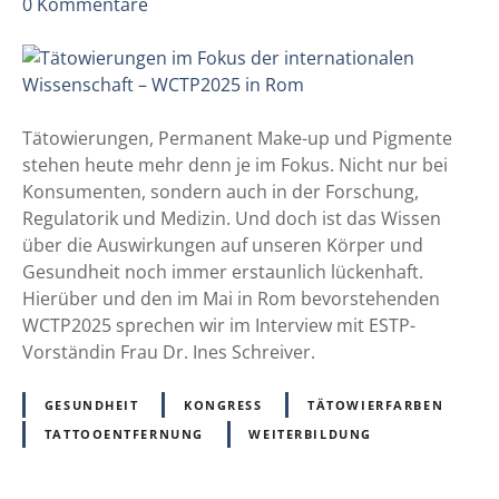
r
z
0
Kommentare
n
u
k
T
u
ä
t
t
a
o
Tätowierungen, Permanent Make-up und Pigmente
n
w
stehen heute mehr denn je im Fokus. Nicht nur bei
e
i
Konsumenten, sondern auch in der Forschung,
s
e
Regulatorik und Medizin. Und doch ist das Wissen
P
r
über die Auswirkungen auf unseren Körper und
l
u
Gesundheit noch immer erstaunlich lückenhaft.
a
n
Hierüber und den im Mai in Rom bevorstehenden
t
g
WCTP2025 sprechen wir im Interview mit ESTP-
t
e
Vorständin Frau Dr. Ines Schreiver.
e
n
n
i
GESUNDHEIT
KONGRESS
TÄTOWIERFARBEN
e
m
TATTOOENTFERNUNG
WEITERBILDUNG
p
F
i
o