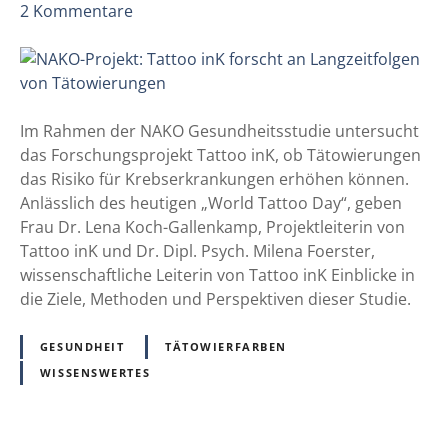
P
z
2
Kommentare
o
2
u
z
0
N
i
2
A
i
5
K
e
i
O
Im Rahmen der NAKO Gesundheitsstudie untersucht
r
n
-
das Forschungsprojekt Tattoo inK, ob Tätowierungen
t
R
P
das Risiko für Krebserkrankungen erhöhen können.
e
o
r
Anlässlich des heutigen „World Tattoo Day“, geben
G
m
o
Frau Dr. Lena Koch-Gallenkamp, Projektleiterin von
r
j
Tattoo inK und Dr. Dipl. Psych. Milena Foerster,
a
e
wissenschaftliche Leiterin von Tattoo inK Einblicke in
n
k
die Ziele, Methoden und Perspektiven dieser Studie.
u
t
l
:
GESUNDHEIT
TÄTOWIERFARBEN
o
T
WISSENSWERTES
m
a
e
t
m
t