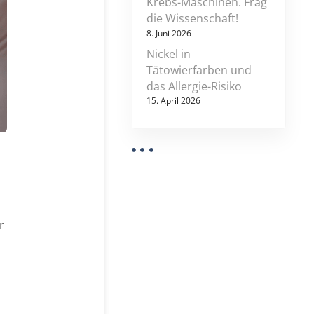
Krebs-Maschinen. Frag
t
die Wissenschaft!
u
8. Juni 2026
d
Nickel in
e
Tätowierfarben und
z
das Allergie-Risiko
u
t
15. April 2026
ä
t
o
w
e
r
u
n
r
g
e
n
b
e
e
g