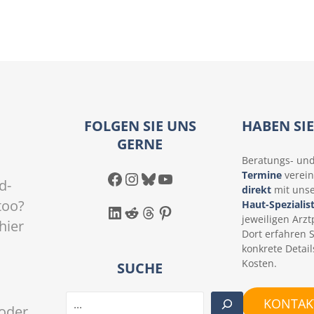
i
FOLGEN SIE UNS
HABEN SI
GERNE
Beratungs- un
Facebook
Instagram
Bluesky
YouTube
Termine
verein
d-
direkt
mit uns
too?
Haut-Spezialis
LinkedIn
Reddit
Threads
Pinterest
jeweiligen Arztp
hier
Dort erfahren 
konkrete Detail
Kosten.
SUCHE
S
KONTAKT
oder
u