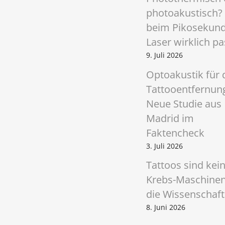
a
photoakustisch?
t
beim Pikosekun
Laser wirklich pa
i
9. Juli 2026
o
Optoakustik für 
n
Tattooentfernun
Neue Studie aus
Madrid im
Faktencheck
3. Juli 2026
Tattoos sind kei
Krebs-Maschinen
die Wissenschaft
8. Juni 2026