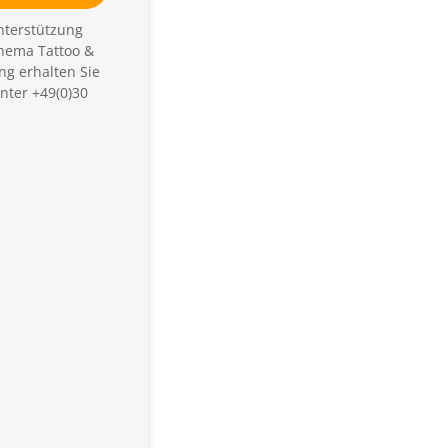
t
nterstützung
h
hema Tattoo &
a
ng erhalten Sie
a
nter +49(0)30
t
e
n