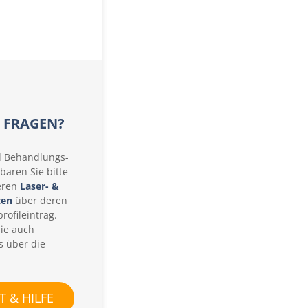
t
s
y
s
t
e
m
s
E FRAGEN?
c
h
e
d Behandlungs-
a
baren Sie bitte
u
f
eren
Laser- &
n
ten
über deren
a
rofileintrag.
h
Sie auch
m
s über die
e
v
o
n
p
 & HILFE
h