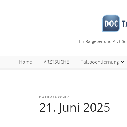
Z
u
m
I
n
h
Ihr Ratgeber und Arzt-S
a
l
t
Home
ARZTSUCHE
Tattooentfernung
s
p
r
i
n
DATUMSARCHIV:
g
21. Juni 2025
e
n