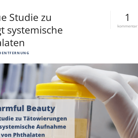
e Studie zu
1
t systemische
kommentar
laten
OENTFERNUNG
l
: