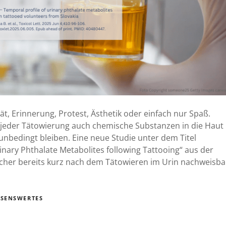
i
t, Erinnerung, Protest, Ästhetik oder einfach nur Spaß.
i
it jeder Tätowierung auch chemische Substanzen in die Haut
unbedingt bleiben. Eine neue Studie unter dem Titel
inary Phthalate Metabolites following Tattooing“ aus der
cher bereits kurz nach dem Tätowieren im Urin nachweisba
SSENSWERTES
l