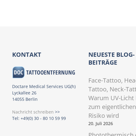
P
o
s
t
KONTAKT
NEUESTE BLOG-
BEITRÄGE
s
N
Face-Tattoo, Hea
Doctare Medical Services UG(h)
Tattoo, Neck-Tat
a
Lyckallee 26
Warum UV-Licht 
14055 Berlin
v
zum eigentlichen
Nachricht schreiben
>>
i
Risiko wird
Tel: +49(0) 30 - 80 10 59 99
20. Juli 2026
g
Photothermisch 