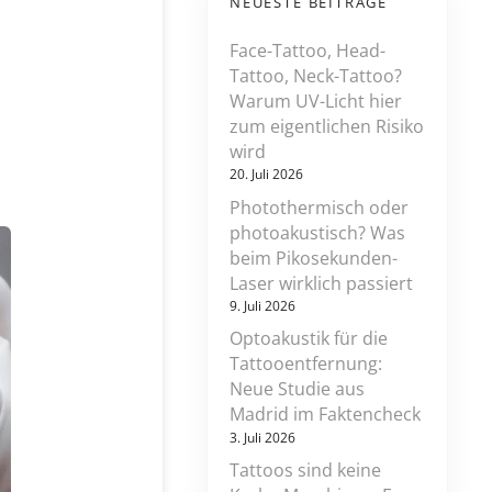
NEUESTE BEITRÄGE
Face-Tattoo, Head-
Tattoo, Neck-Tattoo?
z
Warum UV-Licht hier
u
zum eigentlichen Risiko
h
wird
a
r
20. Juli 2026
m
Photothermisch oder
f
photoakustisch? Was
u
beim Pikosekunden-
b
Laser wirklich passiert
e
9. Juli 2026
a
u
Optoakustik für die
t
Tattooentfernung:
y
Neue Studie aus
n
Madrid im Faktencheck
e
3. Juli 2026
u
e
Tattoos sind keine
s