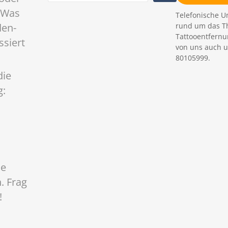
c
 Was
Telefonische U
h
rund um das T
den-
e
Tattooentfernu
l
ssiert
n
von uns auch u
80105999.
die
g:
ne
. Frag
!