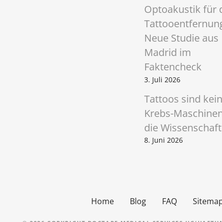
o
Optoakustik für 
n
Tattooentfernun
Neue Studie aus
Madrid im
Faktencheck
3. Juli 2026
Tattoos sind kei
Krebs-Maschinen
die Wissenschaft
8. Juni 2026
Home
Blog
FAQ
Sitema