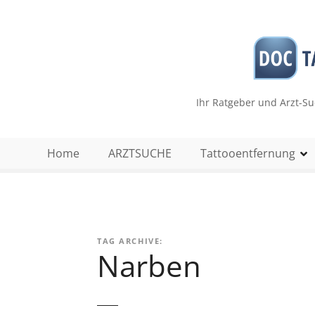
Z
u
m
I
n
h
Ihr Ratgeber und Arzt-S
a
l
t
Home
ARZTSUCHE
Tattooentfernung
s
p
r
i
n
TAG ARCHIVE:
g
Narben
e
n