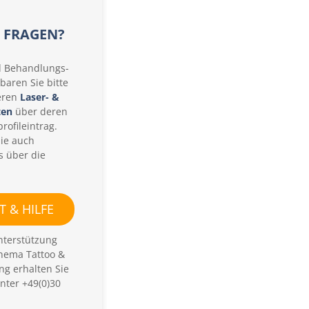
E FRAGEN?
d Behandlungs-
baren Sie bitte
eren
Laser- &
ten
über deren
rofileintrag.
Sie auch
s über die
 & HILFE
nterstützung
hema Tattoo &
ng erhalten Sie
nter +49(0)30