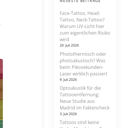
NEUESTE BEITRÄGE
Face-Tattoo, Head-
Tattoo, Neck-Tattoo?
z
e
Warum UV-Licht hier
u
zum eigentlichen Risiko
w
wird
i
e
20. Juli 2026
v
Photothermisch oder
i
photoakustisch? Was
e
l
beim Pikosekunden-
e
Laser wirklich passiert
l
9. Juli 2026
a
s
Optoakustik für die
e
Tattooentfernung:
r
Neue Studie aus
b
e
Madrid im Faktencheck
h
3. Juli 2026
a
n
Tattoos sind keine
d