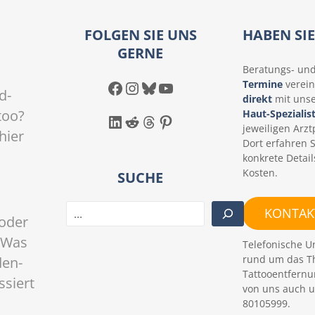
FOLGEN SIE UNS
HABEN SI
GERNE
Beratungs- un
Facebook
Instagram
Bluesky
YouTube
Termine
verein
d-
direkt
mit uns
too?
Haut-Spezialis
LinkedIn
Reddit
Threads
Pinterest
jeweiligen Arztp
hier
Dort erfahren 
konkrete Detail
Kosten.
SUCHE
S
KONTAKT
oder
u
c
 Was
Telefonische U
h
rund um das T
den-
e
Tattooentfernu
ssiert
n
von uns auch u
80105999.