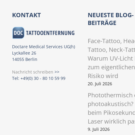
s
t
KONTAKT
NEUESTE BLOG-
BEITRÄGE
s
N
Face-Tattoo, Hea
Doctare Medical Services UG(h)
Tattoo, Neck-Tat
a
Lyckallee 26
Warum UV-Licht 
14055 Berlin
v
zum eigentlichen
Nachricht schreiben
>>
i
Risiko wird
Tel: +49(0) 30 - 80 10 59 99
20. Juli 2026
g
Photothermisch 
a
photoakustisch?
t
beim Pikosekun
Laser wirklich pa
i
9. Juli 2026