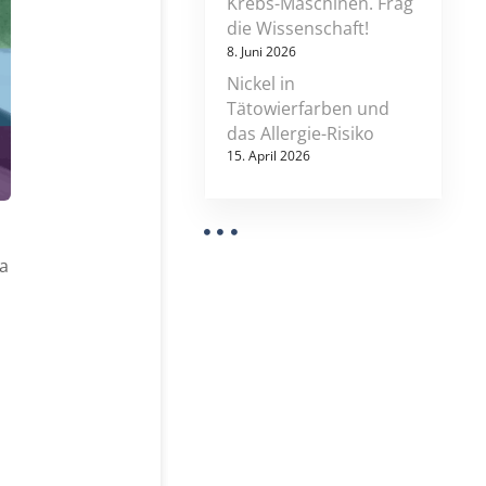
Krebs-Maschinen. Frag
l
die Wissenschaft!
u
8. Juni 2026
n
g
Nickel in
e
Tätowierfarben und
n
das Allergie-Risiko
b
r
15. April 2026
a
u
c
h
t
ja
d
i
e
t
a
t
t
o
o
e
n
t