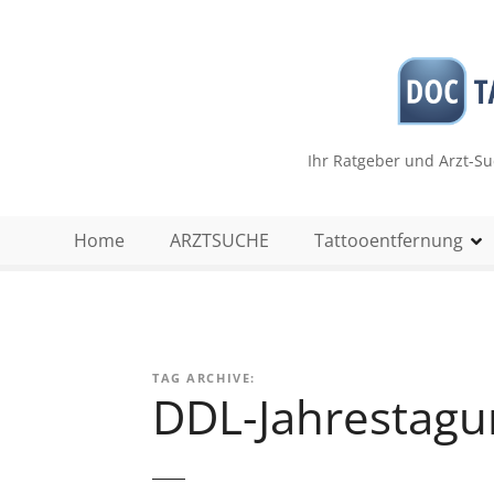
Z
u
m
I
n
h
Ihr Ratgeber und Arzt-S
a
l
t
Home
ARZTSUCHE
Tattooentfernung
s
p
r
i
n
TAG ARCHIVE:
g
DDL-Jahrestagu
e
n