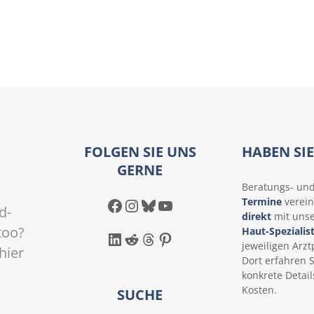
FOLGEN SIE UNS
HABEN SI
GERNE
Beratungs- un
Facebook
Instagram
Bluesky
YouTube
Termine
verein
d-
direkt
mit uns
too?
Haut-Spezialis
LinkedIn
Reddit
Threads
Pinterest
jeweiligen Arztp
hier
Dort erfahren 
konkrete Detail
Kosten.
SUCHE