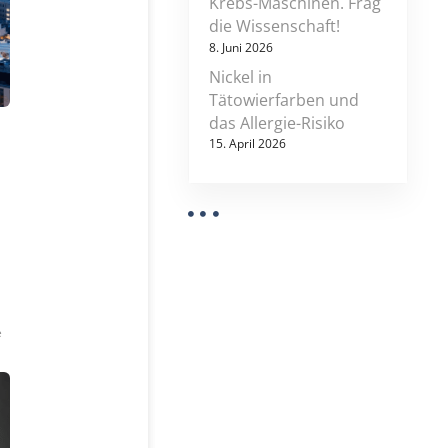
Krebs-Maschinen. Frag
die Wissenschaft!
8. Juni 2026
Nickel in
Tätowierfarben und
das Allergie-Risiko
15. April 2026
z
e
u
e
i
n
l
i