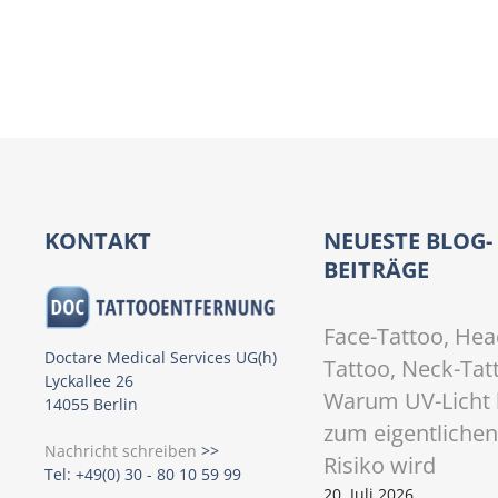
P
o
s
t
KONTAKT
NEUESTE BLOG-
BEITRÄGE
s
N
Face-Tattoo, Hea
Doctare Medical Services UG(h)
Tattoo, Neck-Tat
a
Lyckallee 26
Warum UV-Licht 
14055 Berlin
v
zum eigentlichen
Nachricht schreiben
>>
i
Risiko wird
Tel: +49(0) 30 - 80 10 59 99
20. Juli 2026