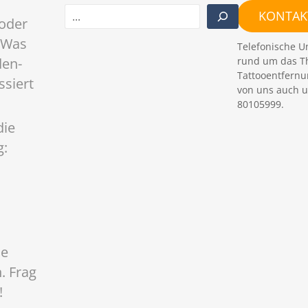
S
KONTAKT
oder
u
c
 Was
Telefonische U
h
rund um das T
den-
e
Tattooentfernu
ssiert
n
von uns auch u
80105999.
die
g:
ne
. Frag
!