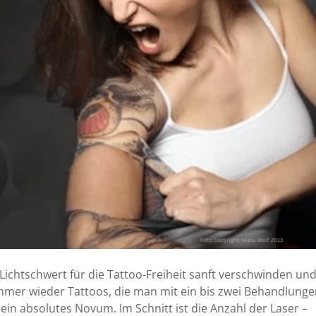
Lichtschwert für die Tattoo-Freiheit sanft verschwinden un
immer wieder Tattoos, die man mit ein bis zwei Behandlung
ein absolutes Novum. Im Schnitt ist die Anzahl der Laser –