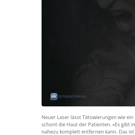
Neuer Laser lässt Tätowierungen wie ein 
schont die Haut der Patienten. »Es gibt 
nahezu komplett entfernen kann. Das ist 