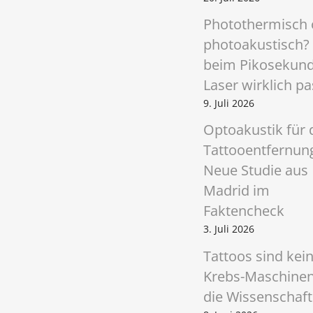
g
Photothermisch 
a
photoakustisch?
t
beim Pikosekun
Laser wirklich pa
i
9. Juli 2026
o
Optoakustik für 
n
Tattooentfernun
Neue Studie aus
Madrid im
Faktencheck
3. Juli 2026
Tattoos sind kei
Krebs-Maschinen
die Wissenschaft