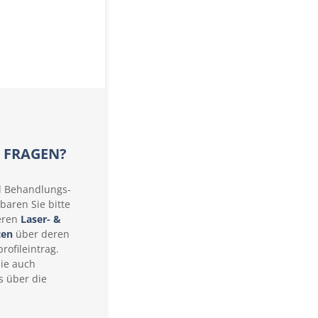
E FRAGEN?
d Behandlungs-
baren Sie bitte
eren
Laser- &
ten
über deren
rofileintrag.
Sie auch
s über die