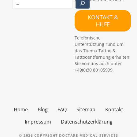
S
u
c
KONTAKT &
h
HILFE
e
n
Telefonische
Unterstützung rund um
das Thema Tattoo &
Tattooentfernung erhalten
Sie von uns auch unter
+49(0)30 80105999.
Home
Blog
FAQ
Sitemap
Kontakt
Impressum
Datenschutzerklärung
© 2026 COPYRIGHT DOCTARE MEDICAL SERVICES