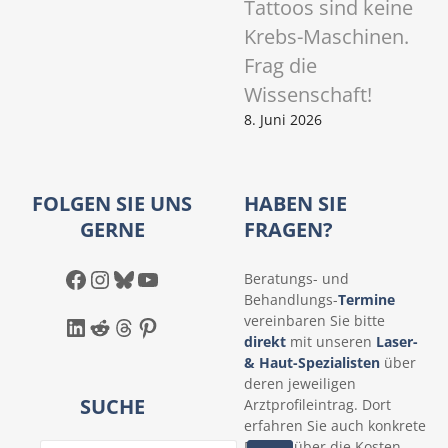
Tattoos sind keine
Krebs-Maschinen.
Frag die
Wissenschaft!
8. Juni 2026
FOLGEN SIE UNS
HABEN SIE
GERNE
FRAGEN?
Facebook
Instagram
Bluesky
YouTube
Beratungs- und
Behandlungs-
Termine
LinkedIn
Reddit
Threads
Pinterest
vereinbaren Sie bitte
direkt
mit unseren
Laser-
& Haut-Spezialisten
über
deren jeweiligen
SUCHE
Arztprofileintrag. Dort
erfahren Sie auch konkrete
Details über die Kosten.