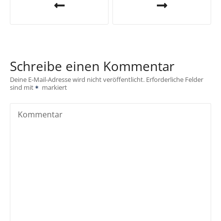
e
i
t
Schreibe einen Kommentar
r
Deine E-Mail-Adresse wird nicht veröffentlicht.
Erforderliche Felder
sind mit
markiert
a
g
Kommentar
s
n
a
v
i