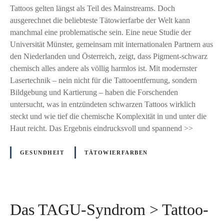
m
Tattoos gelten längst als Teil des Mainstreams. Doch
e
ausgerechnet die beliebteste Tätowierfarbe der Welt kann
n
manchmal eine problematische sein. Eine neue Studie der
t
Universität Münster, gemeinsam mit internationalen Partnern aus
-
den Niederlanden und Österreich, zeigt, dass Pigment-schwarz
s
chemisch alles andere als völlig harmlos ist. Mit modernster
c
Lasertechnik – nein nicht für die Tattooentfernung, sondern
h
Bildgebung und Kartierung – haben die Forschenden
w
untersucht, was in entzündeten schwarzen Tattoos wirklich
a
steckt und wie tief die chemische Komplexität in und unter die
r
Haut reicht. Das Ergebnis eindrucksvoll und spannend >>
z
–
GESUNDHEIT
TÄTOWIERFARBEN
w
a
s
F
Das TAGU-Syndrom > Tattoo-
o
r