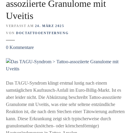
assoziierte Granulome mit
s
Uveitis
c
h
VERFASST AM
24. MÄRZ 2025
e
VON
DOCTATTOOENTFERNUNG
r
j
z
0
Kommentare
e
u
t
D
z
a
t
s
ü
T
Das TAGU-Syndrom klingt erstmal lustig nach einem
b
A
samstäglichen Kaufrausch-Anfall im Euro-Billig-Markt. Ist es
e
G
aber leider nicht. Die Abkürzung beschreibt Tattoo-assoziierte
r
U
Granulome mit Uveitis, was eine sehr seltene entzündliche
e
-
Reaktion ist, die nach dem Stechen einer Tätowierung auftreten
n
S
kann. Diese Erkrankung zeigt sich typischerweise durch
t
y
granulomatöse (knötchen- oder körnchenförmige)
z
n
Hautveränderungen in Tattoo-Arealen.