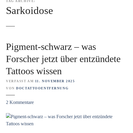
TAG ARCHIVE:
Sarkoidose
Pigment-schwarz – was
Forscher jetzt über entzündete
Tattoos wissen
VERFASST AM
11. NOVEMBER 2025
VON
DOCTATTOOENTFERNUNG
z
2
Kommentare
u
P
i
g