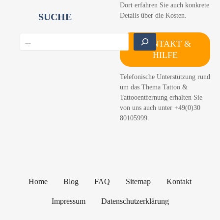
Dort erfahren Sie auch konkrete
SUCHE
Details über die Kosten.
S
KONTAKT &
u
HILFE
c
h
Telefonische Unterstützung rund
e
um das Thema Tattoo &
n
Tattooentfernung erhalten Sie
von uns auch unter +49(0)30
80105999.
Home
Blog
FAQ
Sitemap
Kontakt
Impressum
Datenschutzerklärung