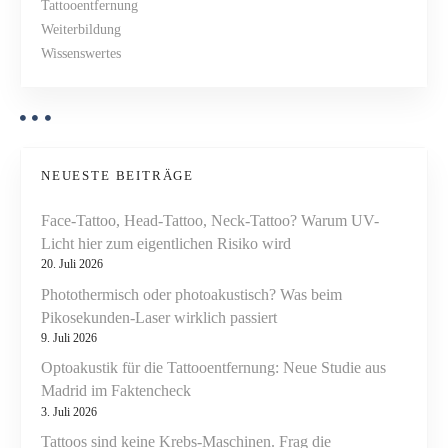
Tattooentfernung
i
Weiterbildung
e
i
Wissenswertes
r
g
t
e
a
G
r
t
a
NEUESTE BEITRÄGE
i
n
Face-Tattoo, Head-Tattoo, Neck-Tattoo? Warum UV-
u
o
Licht hier zum eigentlichen Risiko wird
l
20. Juli 2026
o
n
Photothermisch oder photoakustisch? Was beim
m
Pikosekunden-Laser wirklich passiert
e
9. Juli 2026
m
i
Optoakustik für die Tattooentfernung: Neue Studie aus
t
Madrid im Faktencheck
3. Juli 2026
U
v
Tattoos sind keine Krebs-Maschinen. Frag die