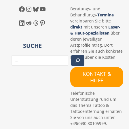
Facebook
Instagram
Bluesky
YouTube
Beratungs- und
Behandlungs-
Termine
LinkedIn
Reddit
Threads
Pinterest
vereinbaren Sie bitte
direkt
mit unseren
Laser-
& Haut-Spezialisten
über
deren jeweiligen
SUCHE
Arztprofileintrag. Dort
erfahren Sie auch konkrete
Details über die Kosten.
S
u
c
KONTAKT &
h
HILFE
e
n
Telefonische
Unterstützung rund um
das Thema Tattoo &
Tattooentfernung erhalten
Sie von uns auch unter
+49(0)30 80105999.