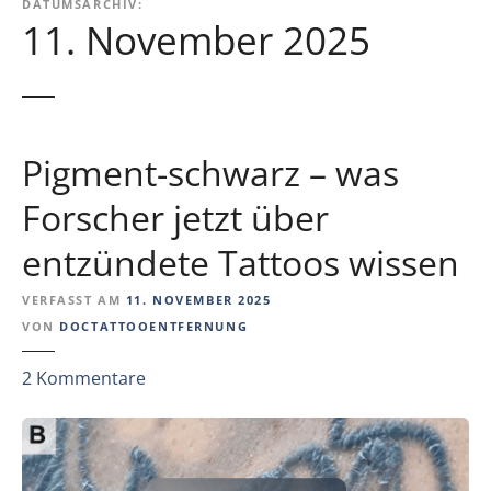
DATUMSARCHIV:
11. November 2025
Pigment-schwarz – was
Forscher jetzt über
entzündete Tattoos wissen
VERFASST AM
11. NOVEMBER 2025
VON
DOCTATTOOENTFERNUNG
z
2
Kommentare
u
P
i
g