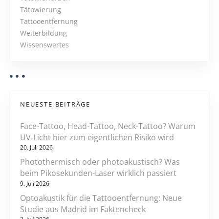
ü
Tätowierung
v
n
Tattooentfernung
d
i
Weiterbildung
e
Wissenswertes
t
g
e
a
T
a
t
t
NEUESTE BEITRÄGE
t
i
o
Face-Tattoo, Head-Tattoo, Neck-Tattoo? Warum
o
o
UV-Licht hier zum eigentlichen Risiko wird
s
20. Juli 2026
n
w
Photothermisch oder photoakustisch? Was
i
beim Pikosekunden-Laser wirklich passiert
s
9. Juli 2026
s
Optoakustik für die Tattooentfernung: Neue
e
Studie aus Madrid im Faktencheck
n