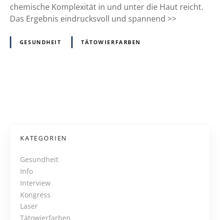
r
chemische Komplexität in und unter die Haut reicht.
s
Das Ergebnis eindrucksvoll und spannend >>
c
h
GESUNDHEIT
TÄTOWIERFARBEN
e
r
j
e
P
t
z
o
t
ü
s
KATEGORIEN
b
t
e
Gesundheit
r
Info
s
e
Interview
n
N
Kongress
t
Laser
z
a
Tätowierfarben