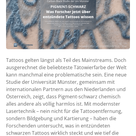
m
e
n
t
-
s
c
h
Tattoos gelten längst als Teil des Mainstreams. Doch
w
ausgerechnet die beliebteste Tätowierfarbe der Welt
a
kann manchmal eine problematische sein. Eine neue
r
Studie der Universität Münster, gemeinsam mit
z
internationalen Partnern aus den Niederlanden und
–
Österreich, zeigt, dass Pigment-schwarz chemisch
w
alles andere als völlig harmlos ist. Mit modernster
a
Lasertechnik – nein nicht für die Tattooentfernung,
s
sondern Bildgebung und Kartierung – haben die
F
Forschenden untersucht, was in entzündeten
o
schwarzen Tattoos wirklich steckt und wie tief die