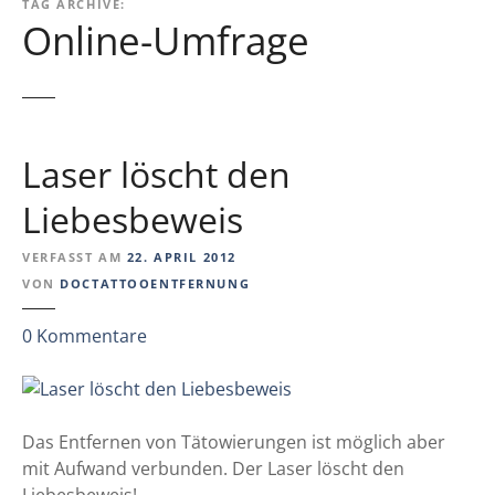
TAG ARCHIVE:
Online-Umfrage
Laser löscht den
Liebesbeweis
VERFASST AM
22. APRIL 2012
VON
DOCTATTOOENTFERNUNG
z
0
Kommentare
u
L
a
s
Das Entfernen von Tätowierungen ist möglich aber
e
mit Aufwand verbunden. Der Laser löscht den
r