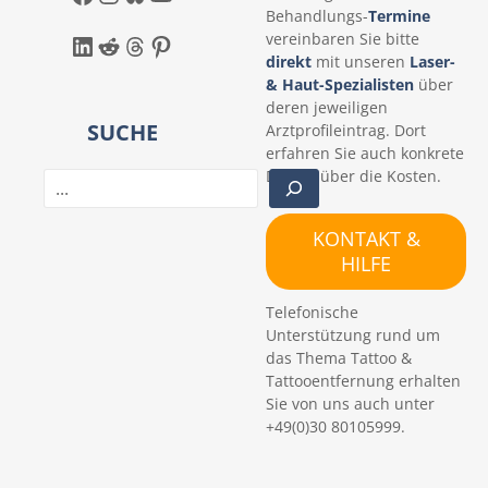
Behandlungs-
Termine
LinkedIn
Reddit
Threads
Pinterest
vereinbaren Sie bitte
direkt
mit unseren
Laser-
& Haut-Spezialisten
über
deren jeweiligen
SUCHE
Arztprofileintrag. Dort
erfahren Sie auch konkrete
Details über die Kosten.
S
u
c
KONTAKT &
h
HILFE
e
n
Telefonische
Unterstützung rund um
das Thema Tattoo &
Tattooentfernung erhalten
Sie von uns auch unter
+49(0)30 80105999.