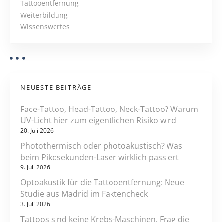
v
e
Tattooentfernung
i
i
Weiterbildung
s
Wissenswertes
g
a
t
NEUESTE BEITRÄGE
i
Face-Tattoo, Head-Tattoo, Neck-Tattoo? Warum
o
UV-Licht hier zum eigentlichen Risiko wird
20. Juli 2026
n
Photothermisch oder photoakustisch? Was
beim Pikosekunden-Laser wirklich passiert
9. Juli 2026
Optoakustik für die Tattooentfernung: Neue
Studie aus Madrid im Faktencheck
3. Juli 2026
Tattoos sind keine Krebs-Maschinen. Frag die