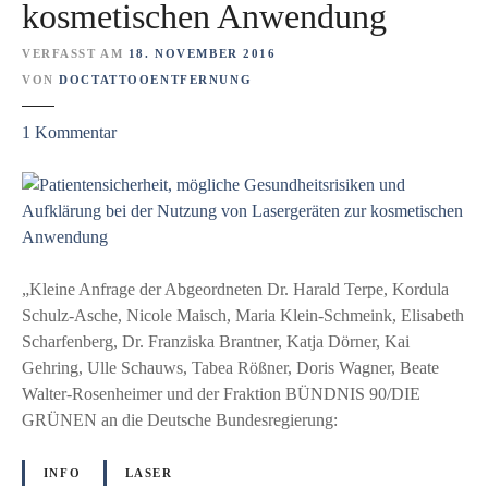
kosmetischen Anwendung
r
a
VERFASST AM
18. NOVEMBER 2016
n
VON
DOCTATTOOENTFERNUNG
c
h
z
1
Kommentar
e
u
u
P
n
a
d
t
i
i
h
e
„Kleine Anfrage der Abgeordneten Dr. Harald Terpe, Kordula
r
n
Schulz-Asche, Nicole Maisch, Maria Klein-Schmeink, Elisabeth
e
t
Scharfenberg, Dr. Franziska Brantner, Katja Dörner, Kai
r
e
Gehring, Ulle Schauws, Tabea Rößner, Doris Wagner, Beate
F
n
Walter-Rosenheimer und der Fraktion BÜNDNIS 90/DIE
a
s
GRÜNEN an die Deutsche Bundesregierung:
r
i
b
c
INFO
LASER