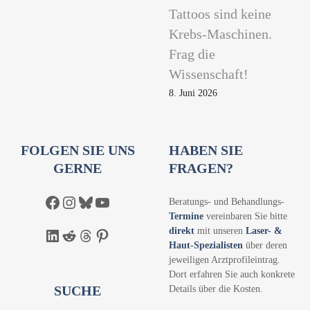
z
Tattoos sind keine
u
Krebs-Maschinen.
r
Frag die
k
Wissenschaft!
o
8. Juni 2026
s
m
e
t
FOLGEN SIE UNS
HABEN SIE
i
GERNE
FRAGEN?
s
c
Facebook
Instagram
Bluesky
YouTube
Beratungs- und Behandlungs-
h
Termine
vereinbaren Sie bitte
e
direkt
mit unseren
Laser- &
LinkedIn
Reddit
Threads
Pinterest
n
Haut-Spezialisten
über deren
jeweiligen Arztprofileintrag.
A
Dort erfahren Sie auch konkrete
n
SUCHE
Details über die Kosten.
w