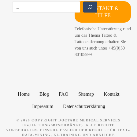
e
S
n
KONTAKT &
u
d
HILFE
c
u
h
Telefonische Unterstützung rund
n
e
um das Thema Tattoo &
n
g
Tattooentfernung erhalten Sie
von uns auch unter +49(0)30
80105999.
Home
Blog
FAQ
Sitemap
Kontakt
Impressum
Datenschutzerklärung
© 2026 COPYRIGHT DOCTARE MEDICAL SERVICES
UG(HAFTUNGSBESCHRÄNKT). ALLE RECHTE
VORBEHALTEN. EINSCHLIESSLICH DER RECHTE FÜR TEXT-/ D
ATA-MINING, KI-TRAINING UND ÄHNLICHE T