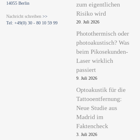
z
14055 Berlin
zum eigentlichen
u
Risiko wird
Nachricht schreiben
>>
n
20. Juli 2026
Tel: +49(0) 30 - 80 10 59 99
g
v
Photothermisch oder
o
photoakustisch? Was
n
beim Pikosekunden-
L
Laser wirklich
a
passiert
s
e
9. Juli 2026
r
Optoakustik für die
g
Tattooentfernung:
e
Neue Studie aus
r
ä
Madrid im
t
Faktencheck
e
3. Juli 2026
n