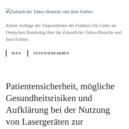
u
Z
u
k
Kleine Anfrage der Abgeordneten der Fraktion Die Linke im
u
Deutschen Bundestag über die Zukunft der Tattoo-Branche und
n
ihrer Farben.
f
t
INFO
TÄTOWIERFARBEN
d
e
r
T
Patientensicherheit, mögliche
a
t
Gesundheitsrisiken und
t
Aufklärung bei der Nutzung
o
o
von Lasergeräten zur
-
B