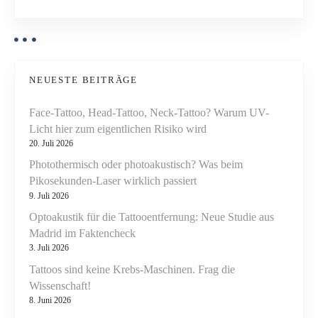
g
u
n
a
d
h
t
e
NEUESTE BEITRÄGE
i
i
Face-Tattoo, Head-Tattoo, Neck-Tattoo? Warum UV-
t
o
Licht hier zum eigentlichen Risiko wird
s
20. Juli 2026
r
n
Photothermisch oder photoakustisch? Was beim
i
Pikosekunden-Laser wirklich passiert
s
9. Juli 2026
i
k
Optoakustik für die Tattooentfernung: Neue Studie aus
e
Madrid im Faktencheck
3. Juli 2026
n
u
Tattoos sind keine Krebs-Maschinen. Frag die
n
Wissenschaft!
d
8. Juni 2026