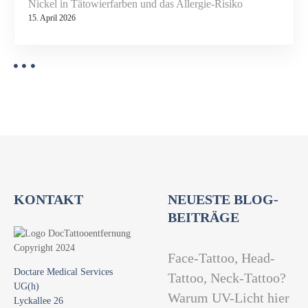
A
Nickel in Tätowierfarben und das Allergie-Risiko
u
15. April 2026
f
k
l
ä
r
u
n
g
b
e
KONTAKT
NEUESTE BLOG-
i
d
BEITRÄGE
e
r
Face-Tattoo, Head-
N
Doctare Medical Services
Tattoo, Neck-Tattoo?
u
UG(h)
Warum UV-Licht hier
t
Lyckallee 26