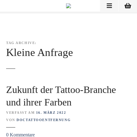
Z
u
m
I
n
h
TAG ARCHIVE:
a
Kleine Anfrage
l
t
s
p
r
Zukunft der Tattoo-Branche
i
n
und ihrer Farben
g
e
VERFASST AM
16. MÄRZ 2022
n
VON
DOCTATTOOENTFERNUNG
z
0
Kommentare