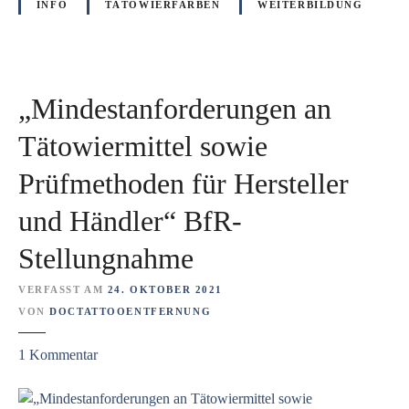
t
INFO
TÄTOWIERFARBEN
WEITERBILDUNG
o
w
i
e
„Mindestanforderungen an
r
f
Tätowiermittel sowie
a
Prüfmethoden für Hersteller
r
b
und Händler“ BfR-
e
n
Stellungnahme
?
D
VERFASST AM
24. OKTOBER 2021
i
VON
DOCTATTOOENTFERNUNG
p
l
z
1
Kommentar
.
u
-
„