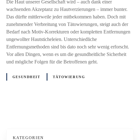
u
Die Haut unserer Gesellschaft wird – auch dank einer
r
n
wachsenden Akzeptanz zu Hautverzierungen – immer bunter.
“
d
Das dürfte mittlerweile jeder mitbekommen haben. Doch mit
B
e
zunehmender Verbreitung von Tätowierungen, steigt auch der
f
s
Bedarf nach Motiv-Korrekturen oder kompletten Entfernungen
R
i
ungewollter Hautsticheleien. Unterschiedliche
-
n
Entfernungsmethoden sind bis dato noch sehr wenig erforscht.
S
s
Vor allen Dingen, wenn es um die gesundheitliche Sicherheit
t
t
und mögliche Folgen für die Betroffenen geht.
e
i
l
t
GESUNDHEIT
TÄTOWIERUNG
l
u
u
t
n
f
g
ü
P
n
r
a
R
o
h
i
m
s
s
KATEGORIEN