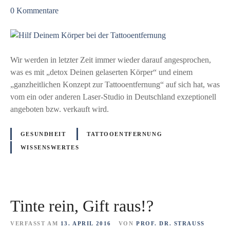
s
z
n
0
Kommentare
k
u
a
l
H
n
ä
i
T
r
l
ä
Wir werden in letzter Zeit immer wieder darauf angesprochen,
t
f
t
was es mit „detox Deinen gelaserten Körper“ und einem
a
D
o
„ganzheitlichen Konzept zur Tattooentfernung“ auf sich hat, was
u
e
w
vom ein oder anderen Laser-Studio in Deutschland exzeptionell
f
i
i
angeboten bzw. verkauft wird.
n
e
e
r
GESUNDHEIT
TATTOOENTFERNUNG
m
m
WISSENSWERTES
K
i
ö
t
r
t
p
e
Tinte rein, Gift raus!?
e
l
r
s
VERFASST AM
13. APRIL 2016
VON
PROF. DR. STRAUSS