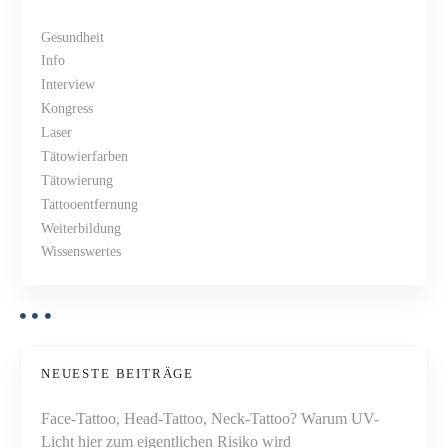
e
i
t
k
Gesundheit
o
Info
s
Interview
b
N
Kongress
e
Laser
w
a
Tätowierfarben
e
Tätowierung
r
v
Tattooentfernung
t
Weiterbildung
u
i
Wissenswertes
n
g
g
(
a
B
f
t
R
NEUESTE BEITRÄGE
i
)
Face-Tattoo, Head-Tattoo, Neck-Tattoo? Warum UV-
n
o
Licht hier zum eigentlichen Risiko wird
i