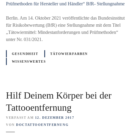
I
M
n
i
g
n
Berlin. Am 14. Oktober 2021 veröffentlichte das Bundesinstitut
.
d
für Risikobewertung (BfR) eine Stellungnahme mit dem Titel
(
e
„Tätowiermittel: Mindestanforderungen und Prüfmethoden“
F
s
unter Nr. 031/2021.
H
t
)
a
GESUNDHEIT
TÄTOWIERFARBEN
M
n
WISSENSWERTES
i
f
c
o
h
r
a
d
Hilf Deinem Körper bei der
e
e
l
r
Tattooentfernung
D
u
i
n
VERFASST AM
12. DEZEMBER 2017
r
g
VON
DOCTATTOOENTFERNUNG
k
e