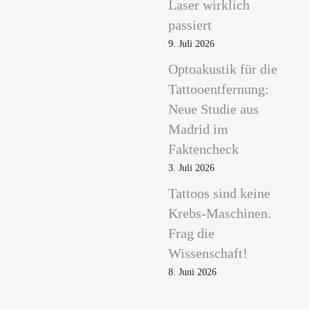
Laser wirklich
l
passiert
o
c
9. Juli 2026
y
Optoakustik für die
a
Tattooentfernung:
n
Neue Studie aus
i
n
Madrid im
-
Faktencheck
b
3. Juli 2026
l
a
Tattoos sind keine
u
Krebs-Maschinen.
u
Frag die
n
Wissenschaft!
t
8. Juni 2026
e
r
d