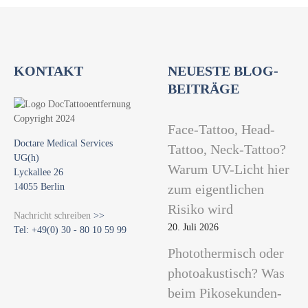
u
n
g
d
KONTAKT
NEUESTE BLOG-
e
s
BEITRÄGE
P
i
Face-Tattoo, Head-
g
Doctare Medical Services
Tattoo, Neck-Tattoo?
m
UG(h)
Warum UV-Licht hier
e
Lyckallee 26
n
14055 Berlin
zum eigentlichen
t
Risiko wird
Nachricht schreiben
>>
s
20. Juli 2026
Tel: +49(0) 30 - 80 10 59 99
P
h
Photothermisch oder
t
photoakustisch? Was
h
beim Pikosekunden-
a