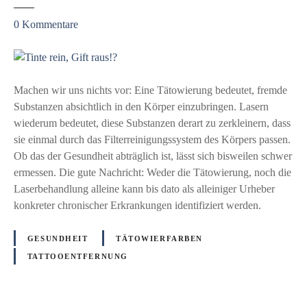
b
o
e
w
z
0
Kommentare
i
i
u
d
e
T
e
P
i
r
r
n
Machen wir uns nichts vor: Eine Tätowierung bedeutet, fremde
T
ü
t
Substanzen absichtlich in den Körper einzubringen. Lasern
a
f
e
wiederum bedeutet, diese Substanzen derart zu zerkleinern, dass
t
m
r
sie einmal durch das Filterreinigungssystem des Körpers passen.
t
e
e
Ob das der Gesundheit abträglich ist, lässt sich bisweilen schwer
o
t
i
ermessen. Die gute Nachricht: Weder die Tätowierung, noch die
o
h
n
Laserbehandlung alleine kann bis dato als alleiniger Urheber
e
o
,
konkreter chronischer Erkrankungen identifiziert werden.
n
d
G
t
e
i
GESUNDHEIT
TÄTOWIERFARBEN
f
n
f
TATTOOENTFERNUNG
e
f
t
r
ü
r
n
r
a