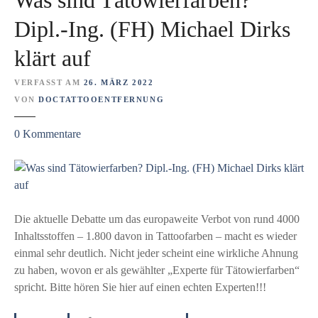
Was sind Tätowierfarben?
Dipl.-Ing. (FH) Michael Dirks
klärt auf
VERFASST AM
26. MÄRZ 2022
VON
DOCTATTOOENTFERNUNG
z
0
Kommentare
u
W
a
s
s
Die aktuelle Debatte um das europaweite Verbot von rund 4000
i
Inhaltsstoffen – 1.800 davon in Tattoofarben – macht es wieder
n
einmal sehr deutlich. Nicht jeder scheint eine wirkliche Ahnung
d
zu haben, wovon er als gewählter „Experte für Tätowierfarben“
T
spricht. Bitte hören Sie hier auf einen echten Experten!!!
ä