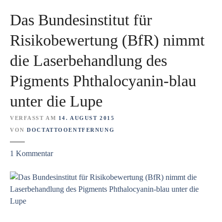
u
H
u
Das Bundesinstitut für
n
e
s
g
r
!
Risikobewertung (BfR) nimmt
s
?
t
die Laserbehandlung des
e
Pigments Phthalocyanin-blau
l
l
unter die Lupe
e
r
VERFASST AM
14. AUGUST 2015
u
VON
DOCTATTOOENTFERNUNG
n
d
z
1
Kommentar
H
u
ä
D
n
a
d
s
l
B
e