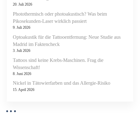
20. Juli 2026
m
n
Photothermisch oder photoakustisch? Was beim
m
Pikosekunden-Laser wirklich passiert
t
9. Juli 2026
d
i
Optoakustik für die Tattooentfernung: Neue Studie aus
e
Madrid im Faktencheck
3. Juli 2026
L
a
Tattoos sind keine Krebs-Maschinen. Frag die
s
Wissenschaft!
e
8. Juni 2026
r
Nickel in Tätowierfarben und das Allergie-Risiko
b
15. April 2026
e
h
a
n
d
l