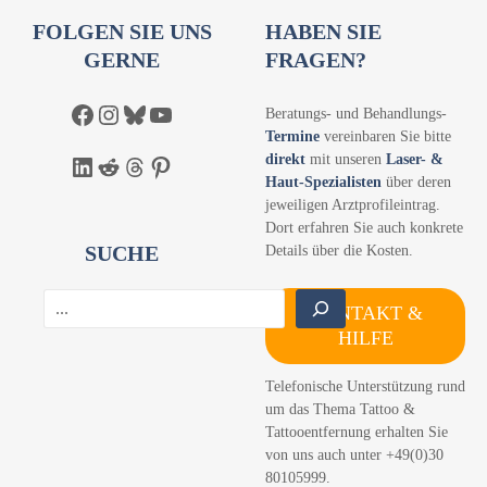
i
FOLGEN SIE UNS
HABEN SIE
e
GERNE
FRAGEN?
L
u
Facebook
Instagram
Bluesky
YouTube
Beratungs- und Behandlungs-
p
Termine
vereinbaren Sie bitte
e
direkt
mit unseren
Laser- &
LinkedIn
Reddit
Threads
Pinterest
Haut-Spezialisten
über deren
jeweiligen Arztprofileintrag.
Dort erfahren Sie auch konkrete
SUCHE
Details über die Kosten.
S
KONTAKT &
u
HILFE
c
h
Telefonische Unterstützung rund
e
um das Thema Tattoo &
n
Tattooentfernung erhalten Sie
von uns auch unter +49(0)30
80105999.