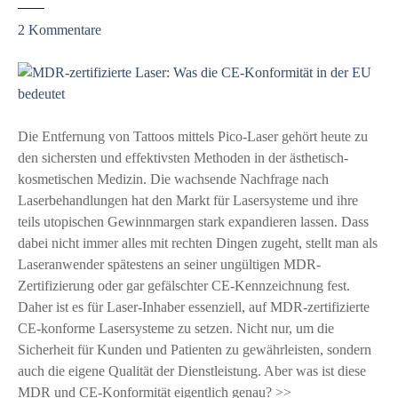
z
2
Kommentare
u
M
D
R
-
Die Entfernung von Tattoos mittels Pico-Laser gehört heute zu
z
den sichersten und effektivsten Methoden in der ästhetisch-
e
kosmetischen Medizin. Die wachsende Nachfrage nach
r
Laserbehandlungen hat den Markt für Lasersysteme und ihre
t
teils utopischen Gewinnmargen stark expandieren lassen. Dass
i
dabei nicht immer alles mit rechten Dingen zugeht, stellt man als
f
Laseranwender spätestens an seiner ungültigen MDR-
i
Zertifizierung oder gar gefälschter CE-Kennzeichnung fest.
z
Daher ist es für Laser-Inhaber essenziell, auf MDR-zertifizierte
i
CE-konforme Lasersysteme zu setzen. Nicht nur, um die
e
Sicherheit für Kunden und Patienten zu gewährleisten, sondern
r
auch die eigene Qualität der Dienstleistung. Aber was ist diese
t
MDR und CE-Konformität eigentlich genau? >>