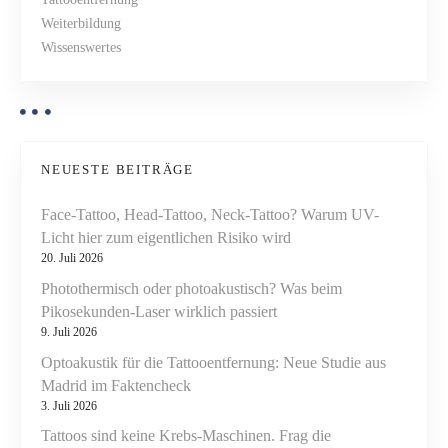
n
Weiterbildung
f
i
Wissenswertes
o
g
r
m
a
i
t
t
ä
NEUESTE BEITRÄGE
i
t
Face-Tattoo, Head-Tattoo, Neck-Tattoo? Warum UV-
i
o
Licht hier zum eigentlichen Risiko wird
n
20. Juli 2026
d
n
Photothermisch oder photoakustisch? Was beim
e
Pikosekunden-Laser wirklich passiert
r
9. Juli 2026
E
U
Optoakustik für die Tattooentfernung: Neue Studie aus
b
Madrid im Faktencheck
3. Juli 2026
e
d
Tattoos sind keine Krebs-Maschinen. Frag die