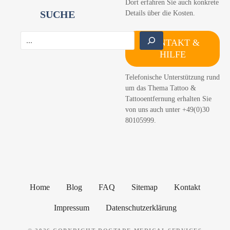
Dort erfahren Sie auch konkrete
SUCHE
Details über die Kosten.
S
KONTAKT &
u
HILFE
c
h
Telefonische Unterstützung rund
e
um das Thema Tattoo &
n
Tattooentfernung erhalten Sie
von uns auch unter +49(0)30
80105999.
Home
Blog
FAQ
Sitemap
Kontakt
Impressum
Datenschutzerklärung