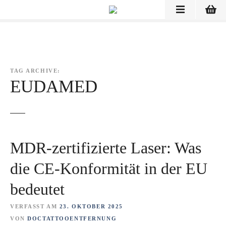
Z
u
m
I
n
h
TAG ARCHIVE:
a
EUDAMED
l
t
s
p
r
MDR-zertifizierte Laser: Was
i
n
die CE-Konformität in der EU
g
bedeutet
e
n
VERFASST AM
23. OKTOBER 2025
VON
DOCTATTOOENTFERNUNG