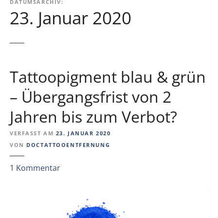
DATUMSARCHIV:
23. Januar 2020
Tattoopigment blau & grün
– Übergangsfrist von 2
Jahren bis zum Verbot?
VERFASST AM
23. JANUAR 2020
VON
DOCTATTOOENTFERNUNG
z
1
Kommentar
u
T
a
t