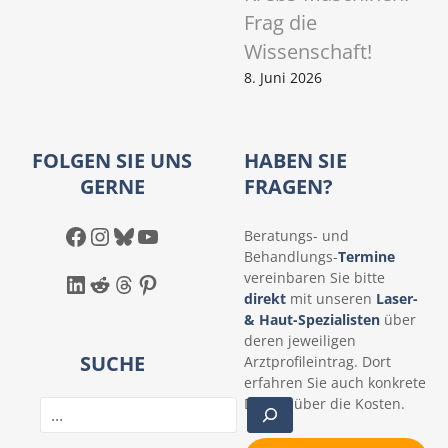
Frag die
Wissenschaft!
8. Juni 2026
FOLGEN SIE UNS
HABEN SIE
GERNE
FRAGEN?
Facebook
Instagram
Bluesky
YouTube
Beratungs- und
Behandlungs-
Termine
LinkedIn
Reddit
Threads
Pinterest
vereinbaren Sie bitte
direkt
mit unseren
Laser-
& Haut-Spezialisten
über
deren jeweiligen
SUCHE
Arztprofileintrag. Dort
erfahren Sie auch konkrete
Details über die Kosten.
S
u