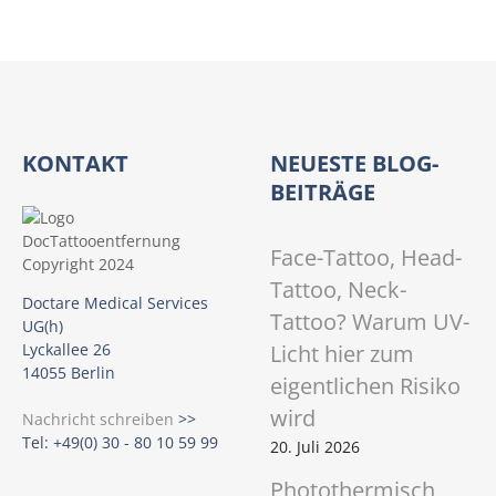
?
KONTAKT
NEUESTE BLOG-
BEITRÄGE
Face-Tattoo, Head-
Tattoo, Neck-
Doctare Medical Services
Tattoo? Warum UV-
UG(h)
Licht hier zum
Lyckallee 26
14055 Berlin
eigentlichen Risiko
wird
Nachricht schreiben
>>
Tel: +49(0) 30 - 80 10 59 99
20. Juli 2026
Photothermisch