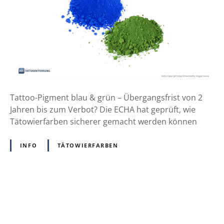
t
o
o
p
i
g
m
e
Tattoo-Pigment blau & grün – Übergangsfrist von 2
n
Jahren bis zum Verbot? Die ECHA hat geprüft, wie
t
Tätowierfarben sicherer gemacht werden können
b
l
INFO
TÄTOWIERFARBEN
a
u
&
g
P
r
ü
o