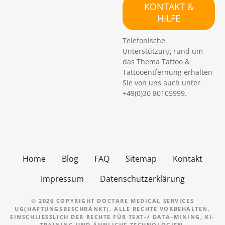
c
KONTAKT &
h
HILFE
e
n
Telefonische
Unterstützung rund um
das Thema Tattoo &
Tattooentfernung erhalten
Sie von uns auch unter
+49(0)30 80105999.
Home
Blog
FAQ
Sitemap
Kontakt
Impressum
Datenschutzerklärung
© 2026 COPYRIGHT DOCTARE MEDICAL SERVICES
UG(HAFTUNGSBESCHRÄNKT). ALLE RECHTE VORBEHALTEN.
EINSCHLIESSLICH DER RECHTE FÜR TEXT-/ DATA-MINING, KI-T
RAINING UND ÄHNLICHE TECHNOLOGIEN.