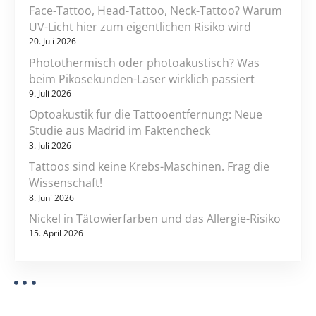
i
2
Face-Tattoo, Head-Tattoo, Neck-Tattoo? Warum
o
J
UV-Licht hier zum eigentlichen Risiko wird
a
20. Juli 2026
n
h
Photothermisch oder photoakustisch? Was
r
beim Pikosekunden-Laser wirklich passiert
e
9. Juli 2026
n
Optoakustik für die Tattooentfernung: Neue
b
Studie aus Madrid im Faktencheck
i
3. Juli 2026
s
Tattoos sind keine Krebs-Maschinen. Frag die
z
Wissenschaft!
u
8. Juni 2026
m
Nickel in Tätowierfarben und das Allergie-Risiko
V
15. April 2026
e
r
b
o
t