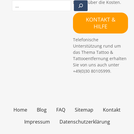
Details über die Kosten.
S
u
c
KONTAKT &
h
HILFE
e
n
Telefonische
Unterstützung rund um
das Thema Tattoo &
Tattooentfernung erhalten
Sie von uns auch unter
+49(0)30 80105999.
Home
Blog
FAQ
Sitemap
Kontakt
Impressum
Datenschutzerklärung