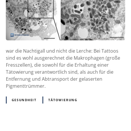
o
o
-
F
o
r
s
war die Nachtigall und nicht die Lerche: Bei Tattoos
c
sind es wohl ausgerechnet die Makrophagen (große
h
Fresszellen), die sowohl für die Erhaltung einer
u
Tätowierung verantwortlich sind, als auch für die
n
Entfernung und Abtransport der gelaserten
g
Pigmenttrümmer.
:
W
GESUNDHEIT
TÄTOWIERUNG
a
r
u
m