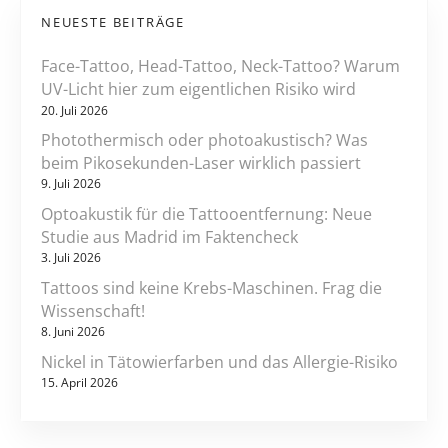
t
r
NEUESTE BEITRÄGE
H
i
a
Face-Tattoo, Head-Tattoo, Neck-Tattoo? Warum
u
o
UV-Licht hier zum eigentlichen Risiko wird
t
20. Juli 2026
n
?
Photothermisch oder photoakustisch? Was
beim Pikosekunden-Laser wirklich passiert
9. Juli 2026
Optoakustik für die Tattooentfernung: Neue
Studie aus Madrid im Faktencheck
3. Juli 2026
Tattoos sind keine Krebs-Maschinen. Frag die
Wissenschaft!
8. Juni 2026
Nickel in Tätowierfarben und das Allergie-Risiko
15. April 2026