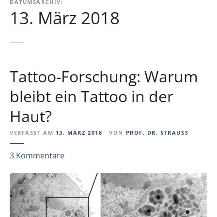
DATUMSARCHIV:
13. März 2018
Tattoo-Forschung: Warum
bleibt ein Tattoo in der
Haut?
VERFASST AM
13. MÄRZ 2018
VON
PROF. DR. STRAUSS
z
3
Kommentare
u
T
a
t
t