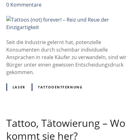
z
0
Kommentare
u
u
-
T
R
a
e
t
i
t
Seit die Industrie gelernt hat, potenzielle
h
o
Konsumenten durch scheinbar individuelle
e
o
Ansprachen in reale Käufer zu verwandeln, sind wir
„
s
Bürger unter einen gewissen Entscheidungsdruck
F
(
gekommen.
l
n
a
o
LASER
TATTOOENTFERNUNG
e
t
s
)
h
f
–
o
Tattoo, Tätowierung – Wo
T
r
a
e
kommt sie her?
t
v