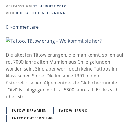
t
e
VERFASST AM
29. AUGUST 2012
o
r
VON
DOCTATTOOENTFERNUNG
o
!
k
z
0
Kommentare
–
u
u
R
l
T
e
t
a
i
u
t
Die ältesten Tätowierungen, die man kennt, sollen auf
z
r
t
rd. 7000 Jahre alten Mumien aus Chile gefunden
u
i
o
worden sein. Sind aber wohl doch keine Tattoos im
n
n
o
klassischen Sinne. Die im Jahre 1991 in den
d
D
,
österreichischen Alpen entdeckte Gletschermumie
R
e
T
„Ötzi“ ist hingegen erst ca. 5300 Jahre alt. Er lies sich
e
u
ä
über 50…
u
t
t
e
s
o
d
TÄTOWIERFARBEN
TÄTOWIERUNG
c
w
e
TATTOOENTFERNUNG
h
i
r
l