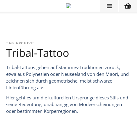
Z
u
m
I
n
h
TAG ARCHIVE:
a
Tribal-Tattoo
l
t
Tribal-Tattoos gehen auf Stammes-Traditionen zurück,
s
etwa aus Polynesien oder Neuseeland von den Māori, und
p
zeichnen sich durch geometrische, meist schwarze
r
Linienführung aus.
i
Hier geht es um die kulturellen Ursprünge dieses Stils und
n
seine Bedeutung, unabhängig von Modeerscheinungen
g
oder bestimmten Körperregionen.
e
n