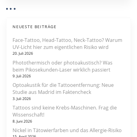
?
R
a
D
t
M
NEUESTE BEITRÄGE
e
i
d
Face-Tattoo, Head-Tattoo, Neck-Tattoo? Warum
i
o
UV-Licht hier zum eigentlichen Risiko wird
a
20. Juli 2026
n
t
Photothermisch oder photoakustisch? Was
h
beim Pikosekunden-Laser wirklich passiert
e
9. Juli 2026
k
Optoakustik für die Tattooentfernung: Neue
Studie aus Madrid im Faktencheck
3. Juli 2026
Tattoos sind keine Krebs-Maschinen. Frag die
Wissenschaft!
8. Juni 2026
Nickel in Tätowierfarben und das Allergie-Risiko
15. April 2026