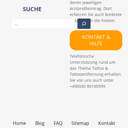
deren jeweiligen
SUCHE
Arztprofileintrag. Dort
erfahren Sie auch konkrete
Details über die Kosten.
S
u
c
KONTAKT &
h
HILFE
e
n
Telefonische
Unterstützung rund um
das Thema Tattoo &
Tattooentfernung erhalten
Sie von uns auch unter
+49(0)30 80105999.
Home
Blog
FAQ
Sitemap
Kontakt