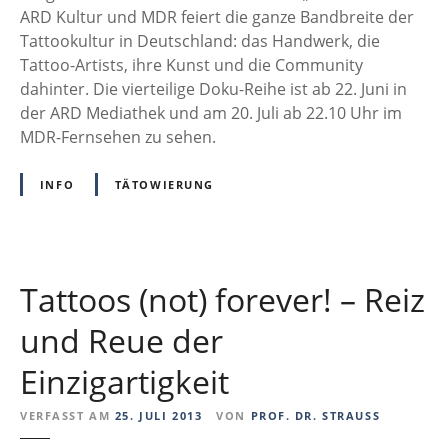
c
ARD Kultur und MDR feiert die ganze Bandbreite der
h
Tattookultur in Deutschland: das Handwerk, die
t
Tattoo-Artists, ihre Kunst und die Community
e
dahinter. Die vierteilige Doku-Reihe ist ab 22. Juni in
n
der ARD Mediathek und am 20. Juli ab 22.10 Uhr im
a
MDR-Fernsehen zu sehen.
u
f
INFO
TÄTOWIERUNG
d
e
r
H
Tattoos (not) forever! – Reiz
a
u
und Reue der
t
Einzigartigkeit
:
D
VERFASST AM
25. JULI 2013
VON
PROF. DR. STRAUSS
o
k