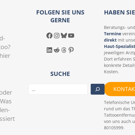
FOLGEN SIE UNS
HABEN SI
GERNE
Beratungs- un
Facebook
Instagram
Bluesky
YouTube
Termine
verein
d-
direkt
mit uns
too?
Haut-Spezialis
LinkedIn
Reddit
Threads
Pinterest
jeweiligen Arztp
hier
Dort erfahren 
konkrete Detail
Kosten.
SUCHE
S
KONTAKT
oder
u
c
 Was
Telefonische U
h
rund um das T
den-
e
Tattooentfernu
ssiert
n
von uns auch u
80105999.