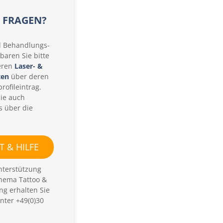
i
g
E FRAGEN?
k
e
i
d Behandlungs-
t
baren Sie bitte
eren
Laser- &
ten
über deren
rofileintrag.
Sie auch
s über die
 & HILFE
nterstützung
hema Tattoo &
ng erhalten Sie
nter +49(0)30