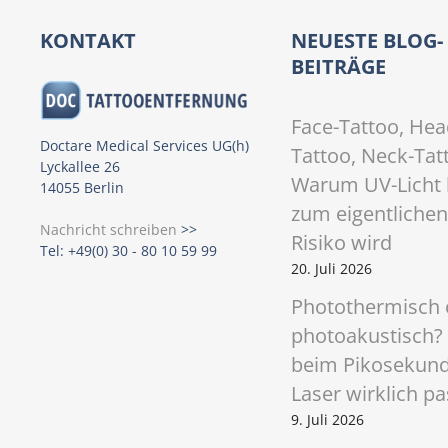
s
t
KONTAKT
NEUESTE BLOG-
BEITRÄGE
s
N
Face-Tattoo, Hea
Doctare Medical Services UG(h)
Tattoo, Neck-Tat
a
Lyckallee 26
Warum UV-Licht 
14055 Berlin
v
zum eigentlichen
Nachricht schreiben
>>
i
Risiko wird
Tel: +49(0) 30 - 80 10 59 99
20. Juli 2026
g
Photothermisch 
a
photoakustisch?
t
beim Pikosekun
Laser wirklich pa
i
9. Juli 2026