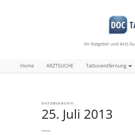
Z
u
m
I
n
h
Ihr Ratgeber und Arzt-S
a
l
t
Home
ARZTSUCHE
Tattooentfernung
s
p
r
i
n
DATUMSARCHIV:
g
25. Juli 2013
e
n