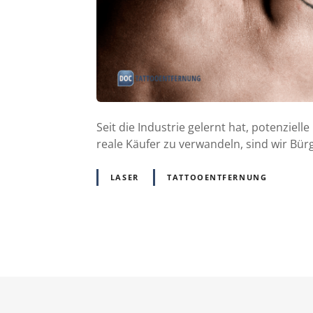
Seit die Industrie gelernt hat, potenzie
reale Käufer zu verwandeln, sind wir B
LASER
TATTOOENTFERNUNG
P
o