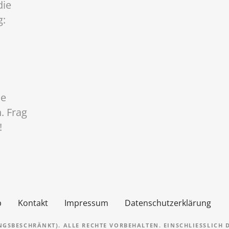
die
g:
ne
. Frag
!
p
Kontakt
Impressum
Datenschutzerklärung
GSBESCHRÄNKT). ALLE RECHTE VORBEHALTEN. EINSCHLIESSLICH DE