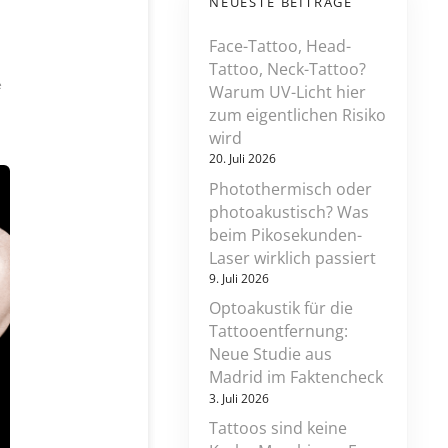
NEUESTE BEITRÄGE
Face-Tattoo, Head-
Tattoo, Neck-Tattoo?
z
e
Warum UV-Licht hier
u
zum eigentlichen Risiko
t
wird
a
t
20. Juli 2026
t
Photothermisch oder
o
photoakustisch? Was
o
s
beim Pikosekunden-
(
Laser wirklich passiert
n
9. Juli 2026
o
t
Optoakustik für die
)
Tattooentfernung:
f
Neue Studie aus
o
r
Madrid im Faktencheck
e
3. Juli 2026
v
e
Tattoos sind keine
r