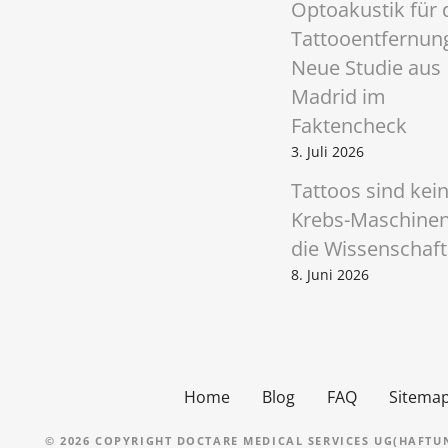
o
Optoakustik für 
n
Tattooentfernun
Neue Studie aus
Madrid im
Faktencheck
3. Juli 2026
Tattoos sind kei
Krebs-Maschinen
die Wissenschaft
8. Juni 2026
Home
Blog
FAQ
Sitema
© 2026 COPYRIGHT DOCTARE MEDICAL SERVICES UG(HAFTUN