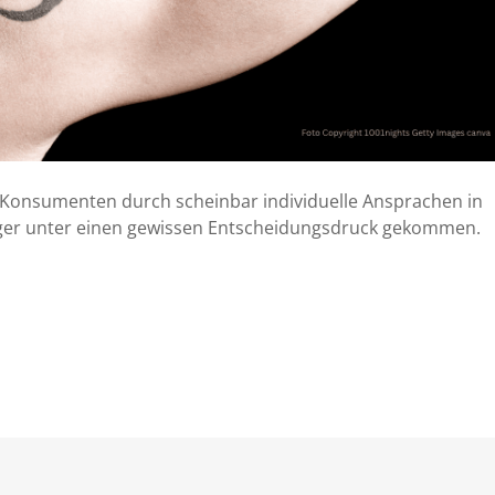
lle Konsumenten durch scheinbar individuelle Ansprachen in
ürger unter einen gewissen Entscheidungsdruck gekommen.