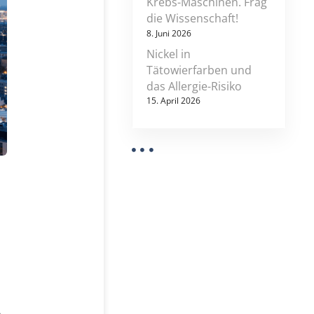
Krebs-Maschinen. Frag
die Wissenschaft!
8. Juni 2026
Nickel in
Tätowierfarben und
das Allergie-Risiko
15. April 2026
z
e