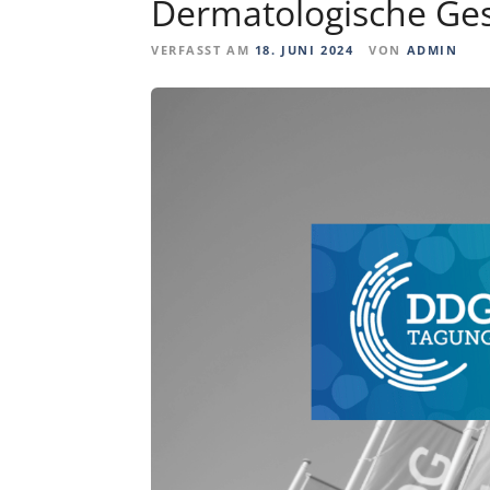
Dermatologische Gese
VERFASST AM
18. JUNI 2024
VON
ADMIN