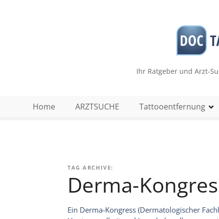
Z
u
m
I
n
h
Ihr Ratgeber und Arzt-S
a
l
t
Home
ARZTSUCHE
Tattooentfernung
s
p
r
i
n
TAG ARCHIVE:
g
Derma-Kongres
e
n
Ein Derma-Kongress (Dermatologischer Fachko