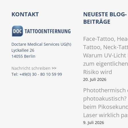
s
t
KONTAKT
NEUESTE BLOG-
BEITRÄGE
s
N
Face-Tattoo, Hea
Doctare Medical Services UG(h)
Tattoo, Neck-Tat
a
Lyckallee 26
Warum UV-Licht 
14055 Berlin
v
zum eigentlichen
Nachricht schreiben
>>
i
Risiko wird
Tel: +49(0) 30 - 80 10 59 99
20. Juli 2026
g
Photothermisch 
a
photoakustisch?
t
beim Pikosekun
Laser wirklich pa
i
9. Juli 2026