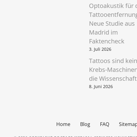
o
Optoakustik für 
n
Tattooentfernun
Neue Studie aus
Madrid im
Faktencheck
3. Juli 2026
Tattoos sind kei
Krebs-Maschinen
die Wissenschaft
8. Juni 2026
Home
Blog
FAQ
Sitema