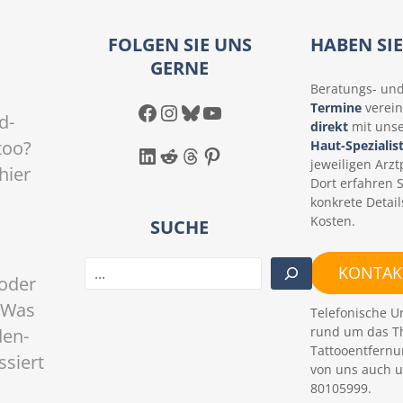
FOLGEN SIE UNS
HABEN SI
GERNE
Beratungs- un
Facebook
Instagram
Bluesky
YouTube
Termine
verein
d-
direkt
mit uns
too?
Haut-Spezialis
LinkedIn
Reddit
Threads
Pinterest
jeweiligen Arztp
hier
Dort erfahren 
konkrete Detail
Kosten.
SUCHE
S
KONTAKT
oder
u
c
 Was
Telefonische U
h
rund um das T
den-
e
Tattooentfernu
ssiert
n
von uns auch u
80105999.