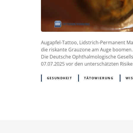
Augapfel-Tattoo, Lidstrich-Permanent M
die riskante Grauzone am Auge boomen. Do
Die Deutsche Ophthalmologische Gesellsc
07.07.2025 vor den unterschätzten Risik
GESUNDHEIT
TÄTOWIERUNG
WI
P
o