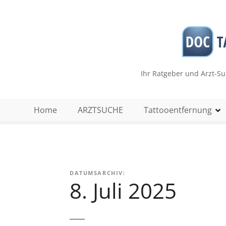
Z
u
m
I
n
h
Ihr Ratgeber und Arzt-S
a
l
t
Home
ARZTSUCHE
Tattooentfernung
s
p
r
i
n
DATUMSARCHIV:
g
8. Juli 2025
e
n