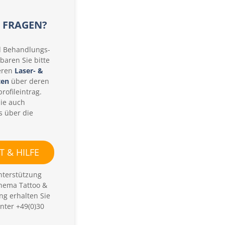
E FRAGEN?
d Behandlungs-
baren Sie bitte
eren
Laser- &
ten
über deren
rofileintrag.
Sie auch
s über die
 & HILFE
nterstützung
hema Tattoo &
ng erhalten Sie
nter +49(0)30