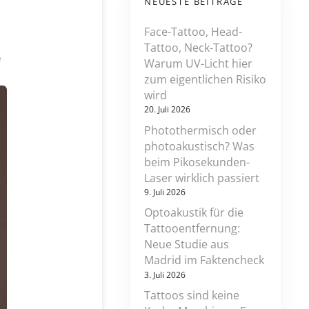
NEUESTE BEITRÄGE
Face-Tattoo, Head-
Tattoo, Neck-Tattoo?
z
e
Warum UV-Licht hier
u
zum eigentlichen Risiko
r
wird
i
s
20. Juli 2026
k
Photothermisch oder
a
photoakustisch? Was
n
t
beim Pikosekunden-
e
Laser wirklich passiert
g
9. Juli 2026
r
a
Optoakustik für die
u
Tattooentfernung:
z
Neue Studie aus
o
n
Madrid im Faktencheck
e
3. Juli 2026
a
m
Tattoos sind keine
a