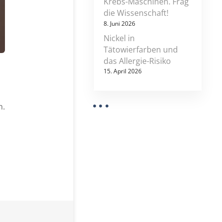
Krebs-Maschinen. Frag
u
die Wissenschaft!
g
8. Juni 2026
e
Nickel in
Tätowierfarben und
das Allergie-Risiko
15. April 2026
n.