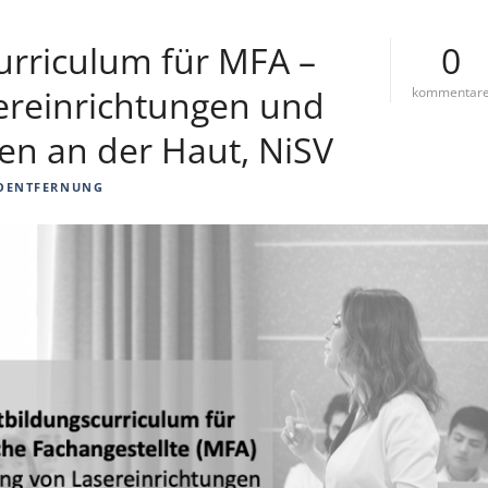
urriculum für MFA –
0
reinrichtungen und
kommentar
len an der Haut, NiSV
OENTFERNUNG