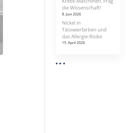
Krebs-Maschinen. Frag
u
die Wissenschaft!
r
8. Juni 2026
r
i
Nickel in
c
Tätowierfarben und
u
das Allergie-Risiko
l
u
15. April 2026
m
f
ü
r
m
f
a
–
a
n
w
e
n
d
u
n
g