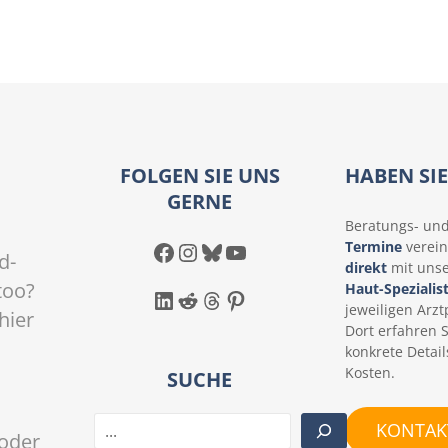
FOLGEN SIE UNS
HABEN SI
GERNE
Beratungs- un
Facebook
Instagram
Bluesky
YouTube
Termine
verein
d-
direkt
mit uns
too?
Haut-Spezialis
LinkedIn
Reddit
Threads
Pinterest
jeweiligen Arztp
hier
Dort erfahren 
konkrete Detail
Kosten.
SUCHE
S
KONTAKT
oder
u