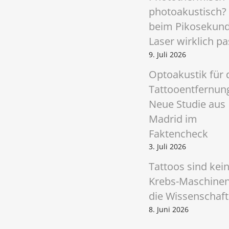
a
photoakustisch?
t
beim Pikosekun
Laser wirklich pa
i
9. Juli 2026
o
Optoakustik für 
n
Tattooentfernun
Neue Studie aus
Madrid im
Faktencheck
3. Juli 2026
Tattoos sind kei
Krebs-Maschinen
die Wissenschaft
8. Juni 2026