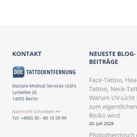
P
o
s
t
KONTAKT
NEUESTE BLOG-
BEITRÄGE
s
N
Face-Tattoo, Hea
Doctare Medical Services UG(h)
Tattoo, Neck-Tat
a
Lyckallee 26
Warum UV-Licht 
14055 Berlin
v
zum eigentlichen
Nachricht schreiben
>>
i
Risiko wird
Tel: +49(0) 30 - 80 10 59 99
20. Juli 2026
g
Photothermisch 