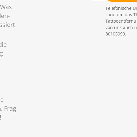
c
 Was
Telefonische U
h
rund um das T
den-
e
Tattooentfernu
ssiert
n
von uns auch u
80105999.
die
g:
ne
. Frag
!