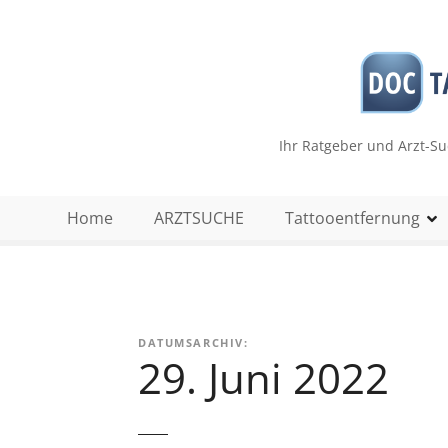
Z
u
m
I
n
h
Ihr Ratgeber und Arzt-S
a
l
t
Home
ARZTSUCHE
Tattooentfernung
s
p
r
i
n
DATUMSARCHIV:
g
29. Juni 2022
e
n