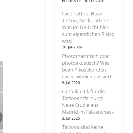
NEUESTE BEITRÄGE
Face-Tattoo, Head-
Tattoo, Neck-Tattoo?
z
e
Warum UV-Licht hier
u
zum eigentlichen Risiko
m
wird
u
s
20. Juli 2026
t
Photothermisch oder
e
photoakustisch? Was
r
f
beim Pikosekunden-
o
Laser wirklich passiert
r
9. Juli 2026
t
b
Optoakustik für die
i
Tattooentfernung:
l
Neue Studie aus
d
u
Madrid im Faktencheck
n
3. Juli 2026
g
s
Tattoos sind keine
c