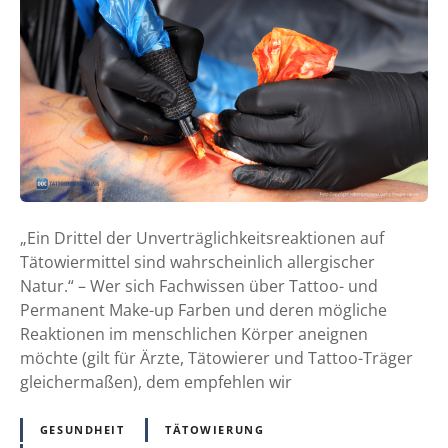
i
c
h
t
i
n
f
e
k
t
„Ein Drittel der Unverträglichkeitsreaktionen auf
i
Tätowiermittel sind wahrscheinlich allergischer
ö
Natur.“ – Wer sich Fachwissen über Tattoo- und
s
Permanent Make-up Farben und deren mögliche
e
Reaktionen im menschlichen Körper aneignen
U
möchte (gilt für Ärzte, Tätowierer und Tattoo-Träger
n
gleichermaßen), dem empfehlen wir
v
e
GESUNDHEIT
TÄTOWIERUNG
r