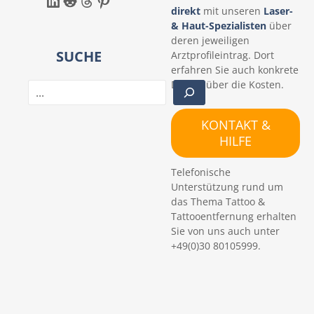
LinkedIn
Reddit
Threads
Pinterest
direkt
mit unseren
Laser-
& Haut-Spezialisten
über
deren jeweiligen
SUCHE
Arztprofileintrag. Dort
erfahren Sie auch konkrete
Details über die Kosten.
S
u
c
KONTAKT &
h
HILFE
e
n
Telefonische
Unterstützung rund um
das Thema Tattoo &
Tattooentfernung erhalten
Sie von uns auch unter
+49(0)30 80105999.