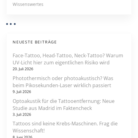
i
t
Wissenswertes
i
g
o
a
n
a
t
u
NEUESTE BEITRÄGE
f
i
T
Face-Tattoo, Head-Tattoo, Neck-Tattoo? Warum
ä
o
UV-Licht hier zum eigentlichen Risiko wird
t
20. Juli 2026
n
o
Photothermisch oder photoakustisch? Was
w
beim Pikosekunden-Laser wirklich passiert
i
9. Juli 2026
e
Optoakustik für die Tattooentfernung: Neue
r
Studie aus Madrid im Faktencheck
u
3. Juli 2026
n
Tattoos sind keine Krebs-Maschinen. Frag die
g
Wissenschaft!
e
8. Juni 2026