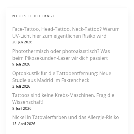
a
t
NEUESTE BEITRÄGE
i
Face-Tattoo, Head-Tattoo, Neck-Tattoo? Warum
o
UV-Licht hier zum eigentlichen Risiko wird
20. Juli 2026
n
Photothermisch oder photoakustisch? Was
beim Pikosekunden-Laser wirklich passiert
9. Juli 2026
Optoakustik für die Tattooentfernung: Neue
Studie aus Madrid im Faktencheck
3. Juli 2026
Tattoos sind keine Krebs-Maschinen. Frag die
Wissenschaft!
8. Juni 2026
Nickel in Tätowierfarben und das Allergie-Risiko
15. April 2026