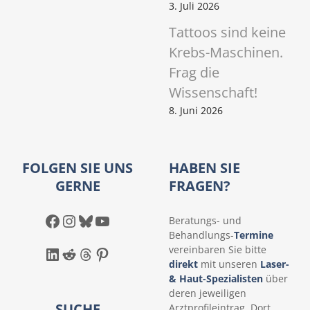
3. Juli 2026
Tattoos sind keine
Krebs-Maschinen.
Frag die
Wissenschaft!
8. Juni 2026
FOLGEN SIE UNS
HABEN SIE
GERNE
FRAGEN?
Facebook
Instagram
Bluesky
YouTube
Beratungs- und
Behandlungs-
Termine
LinkedIn
Reddit
Threads
Pinterest
vereinbaren Sie bitte
direkt
mit unseren
Laser-
& Haut-Spezialisten
über
deren jeweiligen
SUCHE
Arztprofileintrag. Dort