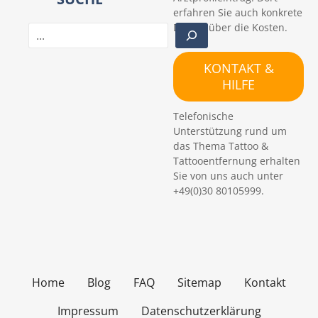
erfahren Sie auch konkrete
Details über die Kosten.
S
u
c
KONTAKT &
h
HILFE
e
n
Telefonische
Unterstützung rund um
das Thema Tattoo &
Tattooentfernung erhalten
Sie von uns auch unter
+49(0)30 80105999.
Home
Blog
FAQ
Sitemap
Kontakt
Impressum
Datenschutzerklärung