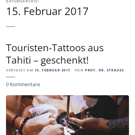
DATUMSARCHIV:
15. Februar 2017
Touristen-Tattoos aus
Tahiti – geschenkt!
VERFASST AM
15. FEBRUAR 2017
VON
PROF. DR. STRAUSS
z
0
Kommentare
u
T
o
u
r
i
s