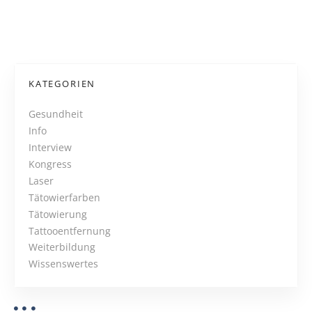
t
P
i
–
o
g
e
s
KATEGORIEN
s
t
c
Gesundheit
h
Info
s
e
Interview
n
N
Kongress
k
Laser
t
a
Tätowierfarben
!
Tätowierung
v
Tattooentfernung
i
Weiterbildung
Wissenswertes
g