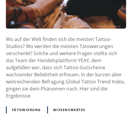
t
e
n
-
T
Wo auf der Welt finden sich die meisten Tattoo-
a
Studios? Wo werden die meisten Tätowierungen
t
verschenkt? Solche und weitere Fragen stellte sich
t
das Team der Handelsplattform YEAY, dem
o
aufgefallen war, dass sich Tattoo-Gutscheine
o
wachsender Beliebtheit erfreuen. In der kurzen aber
s
weitreichenden Befragung Global Tattoo Trend Index,
a
gingen sie dem Phänomen nach. Hier sind die
u
Ergebnisse.
s
T
TÄTOWIERUNG
WISSENSWERTES
a
h
i