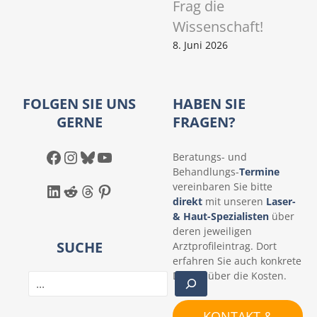
Frag die
Wissenschaft!
8. Juni 2026
FOLGEN SIE UNS
HABEN SIE
GERNE
FRAGEN?
Facebook
Instagram
Bluesky
YouTube
Beratungs- und
Behandlungs-
Termine
LinkedIn
Reddit
Threads
Pinterest
vereinbaren Sie bitte
direkt
mit unseren
Laser-
& Haut-Spezialisten
über
deren jeweiligen
SUCHE
Arztprofileintrag. Dort
erfahren Sie auch konkrete
Details über die Kosten.
S
u
c
KONTAKT &