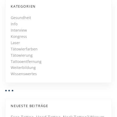
r
s
KATEGORIEN
u
t
s
Gesundheit
t
Info
s
b
Interview
e
N
Kongress
i
Laser
m
a
Tätowierfarben
J
Tätowierung
v
o
Tattooentfernung
b
i
Weiterbildung
Wissenswertes
g
a
t
NEUESTE BEITRÄGE
i