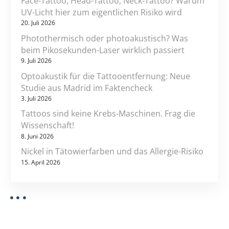
Face-Tattoo, Head-Tattoo, Neck-Tattoo? Warum
o
UV-Licht hier zum eigentlichen Risiko wird
20. Juli 2026
n
Photothermisch oder photoakustisch? Was
beim Pikosekunden-Laser wirklich passiert
9. Juli 2026
Optoakustik für die Tattooentfernung: Neue
Studie aus Madrid im Faktencheck
3. Juli 2026
Tattoos sind keine Krebs-Maschinen. Frag die
Wissenschaft!
8. Juni 2026
Nickel in Tätowierfarben und das Allergie-Risiko
15. April 2026