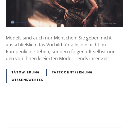
e
r
t
e
M
Models sind auch nur Menschen! Sie geben nicht
o
ausschließlich das Vorbild für alle, die nicht im
d
Rampenlicht stehen, sondern folgen oft selbst nur
e
den von ihnen kreierten Mode-Trends ihrer Zeit.
l
s
TÄTOWIERUNG
TATTOOENTFERNUNG
–
WISSENSWERTES
u
n
d
d
P
e
r
o
F