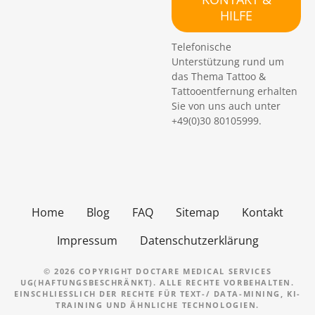
h
HILFE
e
n
Telefonische
Unterstützung rund um
das Thema Tattoo &
Tattooentfernung erhalten
Sie von uns auch unter
+49(0)30 80105999.
Home
Blog
FAQ
Sitemap
Kontakt
Impressum
Datenschutzerklärung
© 2026 COPYRIGHT DOCTARE MEDICAL SERVICES
UG(HAFTUNGSBESCHRÄNKT). ALLE RECHTE VORBEHALTEN.
EINSCHLIESSLICH DER RECHTE FÜR TEXT-/ DATA-MINING, KI-T
RAINING UND ÄHNLICHE TECHNOLOGIEN.