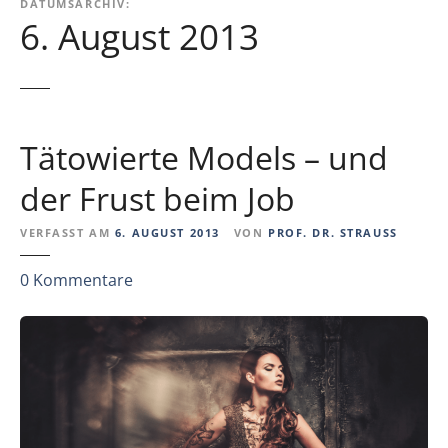
DATUMSARCHIV:
6. August 2013
Tätowierte Models – und
der Frust beim Job
VERFASST AM
6. AUGUST 2013
VON
PROF. DR. STRAUSS
z
0
Kommentare
u
T
ä
t
o
w
i