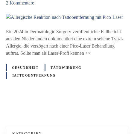
z
2
Kommentare
u
A
l
l
Ein 2024 in Dermatologic Surgery veröffentlichte Fallbericht
e
aus den Niederlanden dokumentiert eine extrem seltene Typ‑I-
r
Allergie, die verzögert nach einer Pico-Laser Behandlung
g
auftrat. Sollte man als Laser-Profi kennen >>
i
s
GESUNDHEIT
TÄTOWIERUNG
c
TATTOOENTFERNUNG
h
e
R
e
P
a
k
o
t
s
i
KATEGORIEN