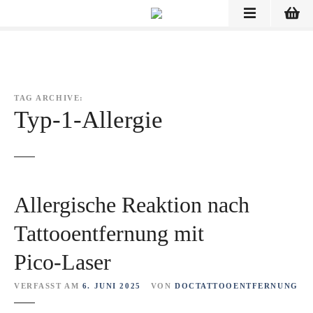
Z
u
m
I
n
h
TAG ARCHIVE:
a
Typ-1-Allergie
l
t
s
p
r
Allergische Reaktion nach
i
n
Tattooentfernung mit
g
Pico‑Laser
e
n
VERFASST AM
6. JUNI 2025
VON
DOCTATTOOENTFERNUNG