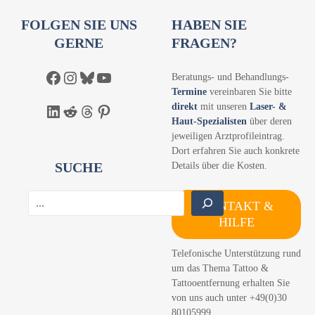
FOLGEN SIE UNS
HABEN SIE
GERNE
FRAGEN?
Facebook
Instagram
Bluesky
YouTube
Beratungs- und Behandlungs-
Termine
vereinbaren Sie bitte
direkt
mit unseren
Laser- &
LinkedIn
Reddit
Threads
Pinterest
Haut-Spezialisten
über deren
jeweiligen Arztprofileintrag.
Dort erfahren Sie auch konkrete
SUCHE
Details über die Kosten.
S
KONTAKT &
u
HILFE
c
h
Telefonische Unterstützung rund
e
um das Thema Tattoo &
n
Tattooentfernung erhalten Sie
von uns auch unter +49(0)30
80105999.