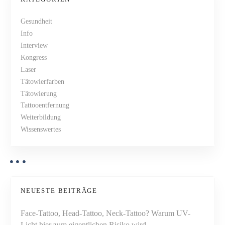
o
t
n
Gesundheit
n
Info
s
a
Interview
c
N
Kongress
h
Laser
a
T
Tätowierfarben
a
Tätowierung
v
t
Tattooentfernung
t
Weiterbildung
i
o
Wissenswertes
g
o
e
a
n
t
t
f
NEUESTE BEITRÄGE
i
e
Face-Tattoo, Head-Tattoo, Neck-Tattoo? Warum UV-
r
Licht hier zum eigentlichen Risiko wird