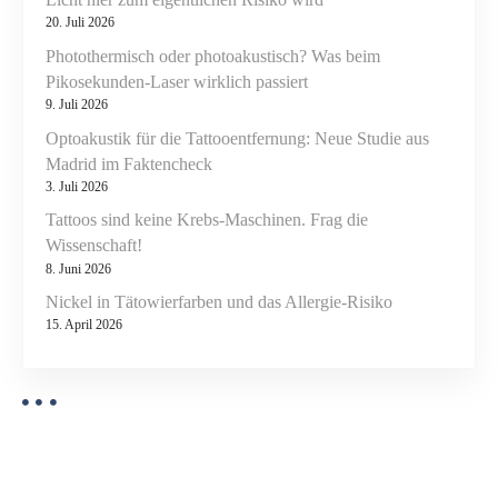
o
n
20. Juli 2026
u
n
n
Photothermisch oder photoakustisch? Was beim
g
Pikosekunden-Laser wirklich passiert
9. Juli 2026
m
i
Optoakustik für die Tattooentfernung: Neue Studie aus
t
Madrid im Faktencheck
P
3. Juli 2026
i
Tattoos sind keine Krebs-Maschinen. Frag die
c
Wissenschaft!
o
8. Juni 2026
‑
Nickel in Tätowierfarben und das Allergie-Risiko
L
15. April 2026
a
s
e
r