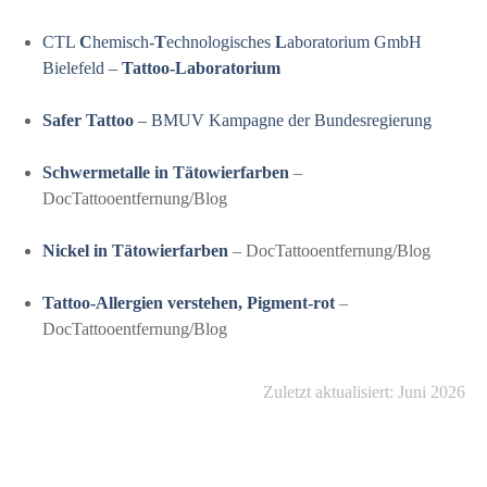
CTL
C
hemisch-
T
echnologisches
L
aboratorium GmbH
Bielefeld –
Tattoo-Laboratorium
Safer Tattoo
– BMUV Kampagne der Bundesregierung
Schwermetalle in Tätowierfarben
–
DocTattooentfernung/Blog
Nickel in Tätowierfarben
– DocTattooentfernung/Blog
Tattoo-Allergien verstehen, Pigment-rot
–
DocTattooentfernung/Blog
Zuletzt aktualisiert: Juni 2026