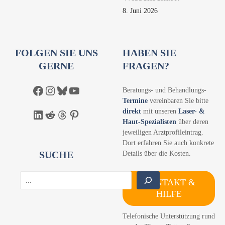
8. Juni 2026
FOLGEN SIE UNS
HABEN SIE
GERNE
FRAGEN?
Facebook
Instagram
Bluesky
YouTube
Beratungs- und Behandlungs-
Termine
vereinbaren Sie bitte
direkt
mit unseren
Laser- &
LinkedIn
Reddit
Threads
Pinterest
Haut-Spezialisten
über deren
jeweiligen Arztprofileintrag.
Dort erfahren Sie auch konkrete
SUCHE
Details über die Kosten.
S
KONTAKT &
u
HILFE
c
h
Telefonische Unterstützung rund
e