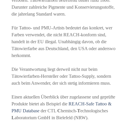
verboten. Tätowierfarben betreffend bisher rund 1800.
Darunter zahlreiche Pigmente und Konservierungsstoffe,
die jahrelang Standard waren.
Für Tattoo- und PMU-Artists bedeutet das konkret, wer
Farben verwendet, die nicht REACH-konform sind,
handelt in der EU illegal. Unabhängig davon, ob die
Tätowierfarbe aus Deutschland, den USA oder anderswo
herkommt.
Die Verantwortung liegt derweil nicht nur beim
Tätowierfarben-Hersteller oder Tattoo-Supply, sondern
auch beim Anwender, der sich stetig informieren muss.
Einen aktuellen Überblick über zugelassene und geprüfte
Produkte bietet als Beispiel die
REACH-
S
afe Tattoo &
PMU Database
der CTL
C
hemisch-
T
echnologisches
L
aboratorium GmbH in Bielefeld (NRW).