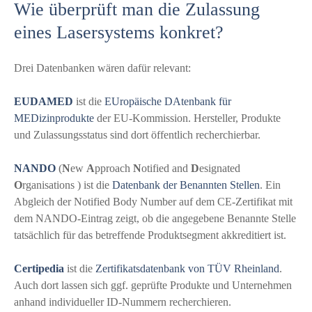
Wie überprüft man die Zulassung
eines Lasersystems konkret?
Drei Datenbanken wären dafür relevant:
EUDAMED
ist die
EUropäische DAtenbank für
MEDizinprodukte
der EU-Kommission. Hersteller, Produkte
und Zulassungsstatus sind dort öffentlich recherchierbar.
NANDO
(
N
ew
A
pproach
N
otified and
D
esignated
O
rganisations ) ist die
Datenbank der Benannten Stellen
. Ein
Abgleich der Notified Body Number auf dem CE-Zertifikat mit
dem NANDO-Eintrag zeigt, ob die angegebene Benannte Stelle
tatsächlich für das betreffende Produktsegment akkreditiert ist.
Certipedia
ist die
Zertifikatsdatenbank von TÜV Rheinland
.
Auch dort lassen sich ggf. geprüfte Produkte und Unternehmen
anhand individueller ID-Nummern recherchieren.