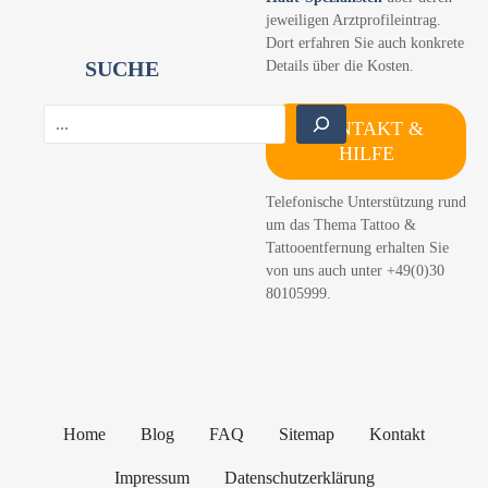
jeweiligen Arztprofileintrag.
Dort erfahren Sie auch konkrete
SUCHE
Details über die Kosten.
S
KONTAKT &
u
HILFE
c
h
Telefonische Unterstützung rund
e
um das Thema Tattoo &
n
Tattooentfernung erhalten Sie
von uns auch unter +49(0)30
80105999.
Home
Blog
FAQ
Sitemap
Kontakt
Impressum
Datenschutzerklärung