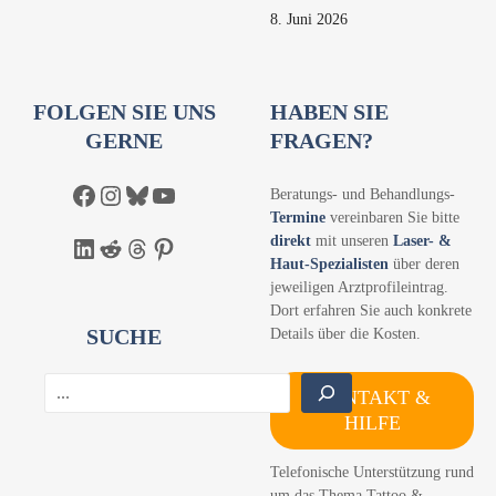
8. Juni 2026
FOLGEN SIE UNS
HABEN SIE
GERNE
FRAGEN?
Facebook
Instagram
Bluesky
YouTube
Beratungs- und Behandlungs-
Termine
vereinbaren Sie bitte
direkt
mit unseren
Laser- &
LinkedIn
Reddit
Threads
Pinterest
Haut-Spezialisten
über deren
jeweiligen Arztprofileintrag.
Dort erfahren Sie auch konkrete
SUCHE
Details über die Kosten.
S
KONTAKT &
u
HILFE
c
h
Telefonische Unterstützung rund
e
um das Thema Tattoo &