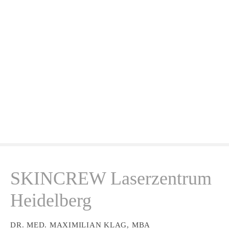
Z
u
m
I
n
h
a
l
t
s
p
r
i
n
SKINCREW Laserzentrum
g
e
Heidelberg
n
DR. MED. MAXIMILIAN KLAG, MBA