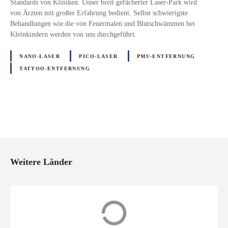
Standards von Kliniken. Unser breit gefächerter Laser-Park wird
von Ärzten mit großer Erfahrung bedient. Selbst schwierigste
Behandlungen wie die von Feuermalen und Blutschwämmen bei
Kleinkindern werden von uns durchgeführt.
NANO-LASER
PICO-LASER
PMU-ENTFERNUNG
TATTOO-ENTFERNUNG
P
o
Weitere Länder
s
t
s
Dänemark (DK)
Deutschland (D)