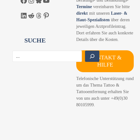
Facebook
Instagram
Bluesky
YouTube
Termine
vereinbaren Sie bitte
direkt
mit unseren
Laser- &
LinkedIn
Reddit
Threads
Pinterest
Haut-Spezialisten
über deren
jeweiligen Arztprofileintrag.
Dort erfahren Sie auch konkrete
SUCHE
Details über die Kosten.
S
KONTAKT &
u
HILFE
c
h
Telefonische Unterstützung rund
e
um das Thema Tattoo &
n
Tattooentfernung erhalten Sie
von uns auch unter +49(0)30
80105999.