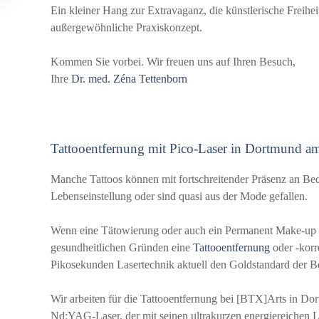
Ein kleiner Hang zur Extravaganz, die künstlerische Freihei
außergewöhnliche Praxiskonzept.
Kommen Sie vorbei. Wir freuen uns auf Ihren Besuch,
Ihre
Dr. med. Zéna Tettenborn
Tattooentfernung mit Pico-Laser in Dortmund a
Manche Tattoos können mit fortschreitender Präsenz an Bed
Lebenseinstellung oder sind quasi aus der Mode gefallen.
Wenn eine Tätowierung oder auch ein Permanent Make-up im
gesundheitlichen Gründen eine
Tattooentfernung
oder -korre
Pikosekunden Lasertechnik aktuell den Goldstandard der 
Wir arbeiten für die Tattooentfernung bei [BTX]Arts in Dor
Nd:YAG-Laser, der mit seinen ultrakurzen energiereichen Li