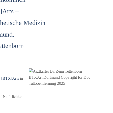
]Arts –
thetische Medizin
mund,
ettenborn
s
[BTX]Arts
in
f Natürlichkeit