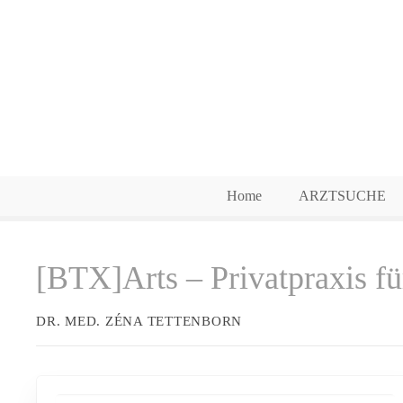
Z
u
m
I
n
h
a
l
t
Home
ARZTSUCHE
s
p
r
[BTX]Arts – Privatpraxis fü
i
n
g
DR. MED. ZÉNA TETTENBORN
e
n