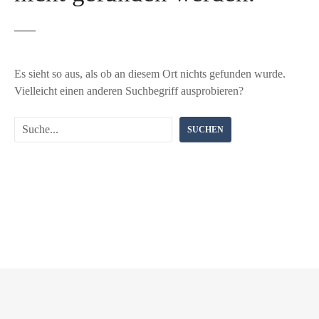
Es sieht so aus, als ob an diesem Ort nichts gefunden wurde.
Vielleicht einen anderen Suchbegriff ausprobieren?
S
SUCHEN
u
c
h
e
n