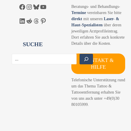
Facebook
Instagram
Bluesky
YouTube
Beratungs- und Behandlungs-
Termine
vereinbaren Sie bitte
direkt
mit unseren
Laser- &
LinkedIn
Reddit
Threads
Pinterest
Haut-Spezialisten
über deren
jeweiligen Arztprofileintrag.
Dort erfahren Sie auch konkrete
SUCHE
Details über die Kosten.
S
KONTAKT &
u
HILFE
c
h
Telefonische Unterstützung rund
e
um das Thema Tattoo &
n
Tattooentfernung erhalten Sie
von uns auch unter +49(0)30
80105999.