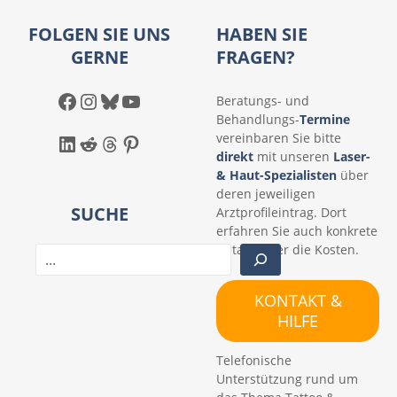
FOLGEN SIE UNS
HABEN SIE
GERNE
FRAGEN?
Facebook
Instagram
Bluesky
YouTube
Beratungs- und
Behandlungs-
Termine
LinkedIn
Reddit
Threads
Pinterest
vereinbaren Sie bitte
direkt
mit unseren
Laser-
& Haut-Spezialisten
über
deren jeweiligen
SUCHE
Arztprofileintrag. Dort
erfahren Sie auch konkrete
Details über die Kosten.
S
u
c
KONTAKT &
h
HILFE
e
n
Telefonische
Unterstützung rund um