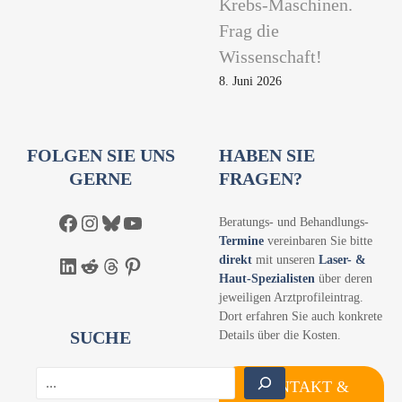
Krebs-Maschinen.
Frag die
Wissenschaft!
8. Juni 2026
FOLGEN SIE UNS
HABEN SIE
GERNE
FRAGEN?
Facebook
Instagram
Bluesky
YouTube
Beratungs- und Behandlungs-
Termine
vereinbaren Sie bitte
direkt
mit unseren
Laser- &
LinkedIn
Reddit
Threads
Pinterest
Haut-Spezialisten
über deren
jeweiligen Arztprofileintrag.
Dort erfahren Sie auch konkrete
SUCHE
Details über die Kosten.
S
KONTAKT &
u