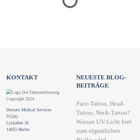
i
o
n
KONTAKT
NEUESTE BLOG-
BEITRÄGE
Face-Tattoo, Head-
Doctare Medical Services
Tattoo, Neck-Tattoo?
UG(h)
Warum UV-Licht hier
Lyckallee 26
14055 Berlin
zum eigentlichen
Risiko wird