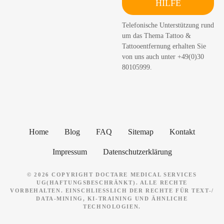
HILFE
c
h
Telefonische Unterstützung rund
e
um das Thema Tattoo &
n
Tattooentfernung erhalten Sie
von uns auch unter +49(0)30
80105999.
Home
Blog
FAQ
Sitemap
Kontakt
Impressum
Datenschutzerklärung
© 2026 COPYRIGHT DOCTARE MEDICAL SERVICES
UG(HAFTUNGSBESCHRÄNKT). ALLE RECHTE
VORBEHALTEN. EINSCHLIESSLICH DER RECHTE FÜR TEXT-/ D
ATA-MINING, KI-TRAINING UND ÄHNLICHE T
ECHNOLOGIEN.