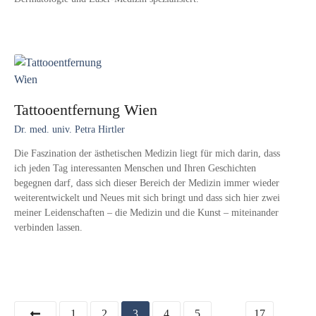
Tattooentfernung Wien
Dr. med. univ. Petra Hirtler
Die Faszination der ästhetischen Medizin liegt für mich darin, dass
ich jeden Tag interessanten Menschen und Ihren Geschichten
begegnen darf, dass sich dieser Bereich der Medizin immer wieder
weiterentwickelt und Neues mit sich bringt und dass sich hier zwei
meiner Leidenschaften – die Medizin und die Kunst – miteinander
verbinden lassen.
P
1
2
3
4
5
…
17