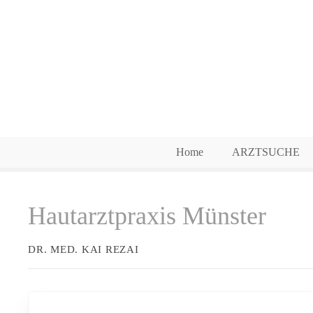
Z
u
m
I
n
h
a
l
t
Home
ARZTSUCHE
s
p
r
Hautarztpraxis Münster
i
n
g
DR. MED. KAI REZAI
e
n