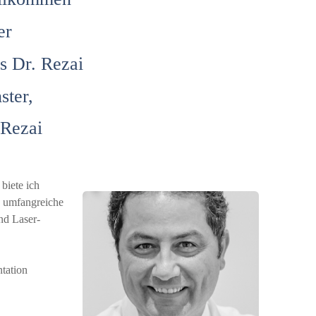
er
s Dr. Rezai
ster,
 Rezai
biete ich
e umfangreiche
nd Laser-
tation