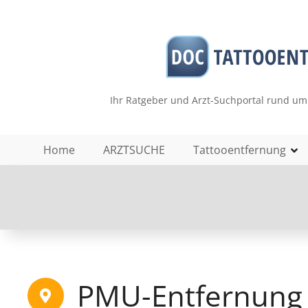
Z
u
m
I
n
h
Ihr Ratgeber und Arzt-Suchportal rund um
a
l
t
Home
ARZTSUCHE
Tattooentfernung
s
p
r
i
n
g
e
n
PMU-Entfernung