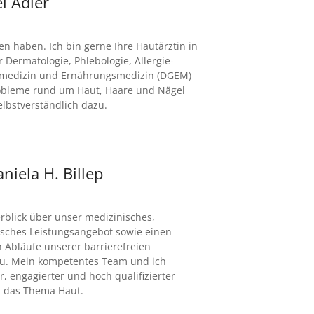
l Adler
n haben. Ich bin gerne Ihre Hautärztin in
r Dermatologie, Phlebologie, Allergie-
ermedizin und Ernährungsmedizin (DGEM)
robleme rund um Haut, Haare und Nägel
lbstverständlich dazu.
niela H. Billep
rblick über unser medizinisches,
isches Leistungsangebot sowie einen
n Abläufe unserer barrierefreien
au. Mein kompetentes Team und ich
r, engagierter und hoch qualifizierter
m das Thema Haut.