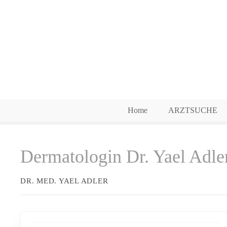
Z
u
m
I
n
h
a
l
t
Home
ARZTSUCHE
s
p
r
Dermatologin Dr. Yael Adle
i
n
g
DR. MED. YAEL ADLER
e
n