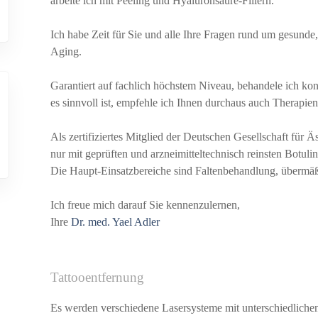
arbeite ich mit Peeling und Hyaluronsäure-Fillern.
Ich habe Zeit für Sie und alle Ihre Fragen rund um gesunde
Aging.
Garantiert auf fachlich höchstem Niveau, behandele ich ko
es sinnvoll ist, empfehle ich Ihnen durchaus auch Therapie
Als zertifiziertes Mitglied der Deutschen Gesellschaft für
nur mit geprüften und arzneimitteltechnisch reinsten Botu
Die Haupt-Einsatzbereiche sind Faltenbehandlung, übermä
Ich freue mich darauf Sie kennenzulernen,
Ihre
Dr. med. Yael Adler
Tattooentfernung
Es werden verschiedene Lasersysteme mit unterschiedlich