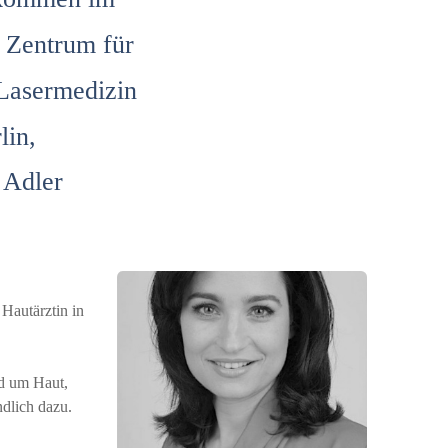
n Zentrum für
Lasermedizin
lin,
 Adler
 Hautärztin in
d um Haut,
dlich dazu.