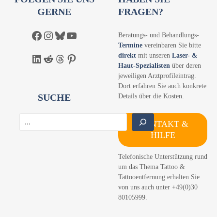
GERNE
FRAGEN?
Facebook
Instagram
Bluesky
YouTube
Beratungs- und Behandlungs-
Termine
vereinbaren Sie bitte
direkt
mit unseren
Laser- &
LinkedIn
Reddit
Threads
Pinterest
Haut-Spezialisten
über deren
jeweiligen Arztprofileintrag.
Dort erfahren Sie auch konkrete
SUCHE
Details über die Kosten.
S
KONTAKT &
u
HILFE
c
h
Telefonische Unterstützung rund
e
um das Thema Tattoo &
n
Tattooentfernung erhalten Sie
von uns auch unter +49(0)30
80105999.