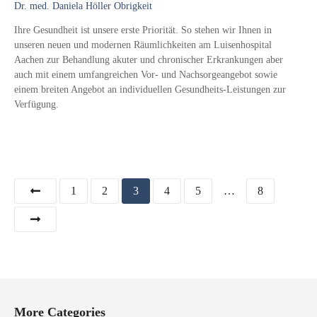
Dr. med. Daniela Höller Obrigkeit
Ihre Gesundheit ist unsere erste Priorität. So stehen wir Ihnen in
unseren neuen und modernen Räumlichkeiten am Luisenhospital
Aachen zur Behandlung akuter und chronischer Erkrankungen aber
auch mit einem umfangreichen Vor- und Nachsorgeangebot sowie
einem breiten Angebot an individuellen Gesundheits-Leistungen zur
Verfügung.
P
1
2
3
4
5
…
8
o
s
t
s
More Categories