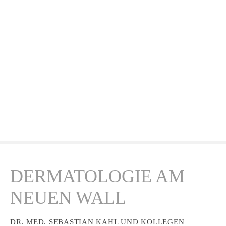
Z
u
m
I
n
h
a
l
t
s
p
r
i
n
DERMATOLOGIE AM
g
e
NEUEN WALL
n
DR. MED. SEBASTIAN KAHL UND KOLLEGEN