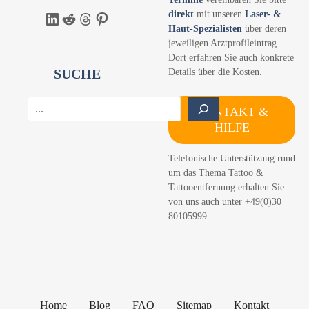
direkt
mit unseren
Laser- &
LinkedIn
Reddit
Threads
Pinterest
Haut-Spezialisten
über deren
jeweiligen Arztprofileintrag.
Dort erfahren Sie auch konkrete
SUCHE
Details über die Kosten.
S
KONTAKT &
u
HILFE
c
h
Telefonische Unterstützung rund
e
um das Thema Tattoo &
n
Tattooentfernung erhalten Sie
von uns auch unter +49(0)30
80105999.
Home
Blog
FAQ
Sitemap
Kontakt