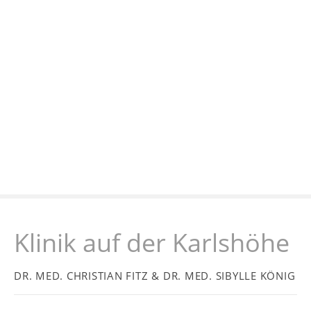
Z
u
m
I
n
h
a
l
t
s
p
r
i
n
Klinik auf der Karlshöhe
g
e
n
DR. MED. CHRISTIAN FITZ & DR. MED. SIBYLLE KÖNIG