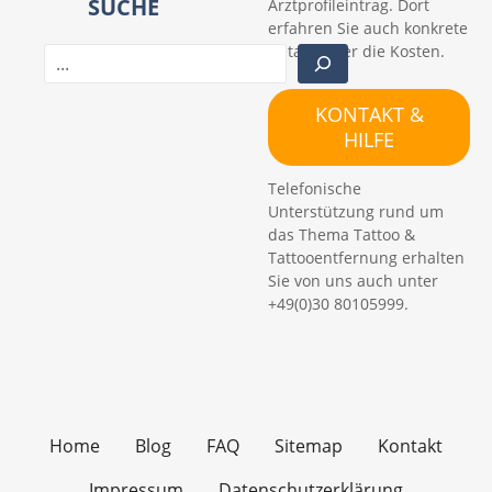
SUCHE
Arztprofileintrag. Dort
erfahren Sie auch konkrete
Details über die Kosten.
S
u
c
KONTAKT &
h
HILFE
e
n
Telefonische
Unterstützung rund um
das Thema Tattoo &
Tattooentfernung erhalten
Sie von uns auch unter
+49(0)30 80105999.
Home
Blog
FAQ
Sitemap
Kontakt
Impressum
Datenschutzerklärung