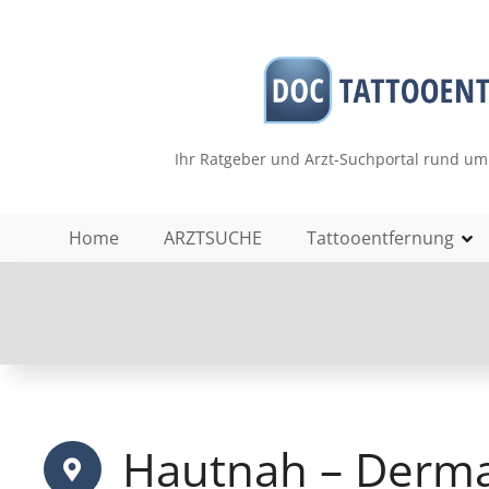
Z
u
m
I
n
h
Ihr Ratgeber und Arzt-Suchportal rund um
a
l
t
Home
ARZTSUCHE
Tattooentfernung
s
p
r
i
n
g
e
n
Hautnah – Derma