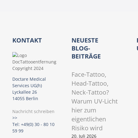
a
v
i
KONTAKT
NEUESTE
g
BLOG-
BEITRÄGE
a
t
Face-Tattoo,
Doctare Medical
Head-Tattoo,
i
Services UG(h)
Neck-Tattoo?
Lyckallee 26
o
14055 Berlin
Warum UV-Licht
hier zum
n
Nachricht schreiben
eigentlichen
>>
Tel: +49(0) 30 - 80 10
Risiko wird
59 99
20. Juli 2026