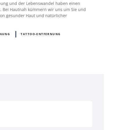
rbung und der Lebenswandel haben einen
ut. Bei Hautnah kümmern wir uns um Sie und
 von gesunder Haut und natürlicher
RNUNG
TATTOO-ENTFERNUNG
D)
Österreich (AT)
Schweiz (CH)