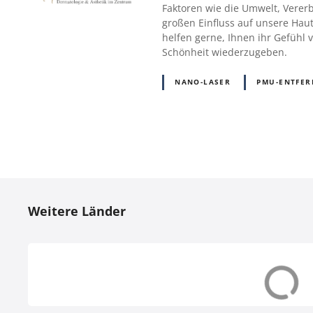
Faktoren wie die Umwelt, Vere
großen Einfluss auf unsere Ha
helfen gerne, Ihnen ihr Gefühl
Schönheit wiederzugeben.
NANO-LASER
PMU-ENTFE
P
o
Weitere Länder
s
t
s
Dänemark (DK)
Deutschland (
N