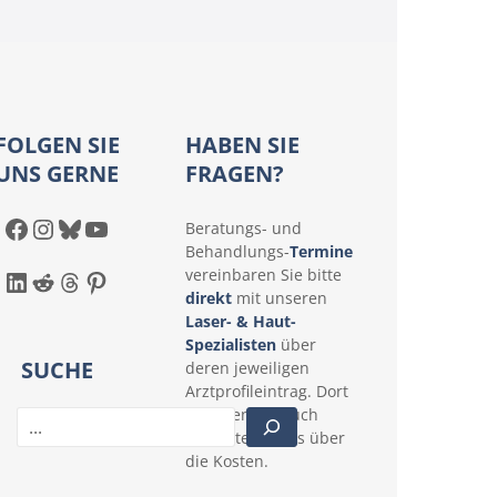
FOLGEN SIE
HABEN SIE
UNS GERNE
FRAGEN?
Facebook
Instagram
Bluesky
YouTube
Beratungs- und
Behandlungs-
Termine
LinkedIn
Reddit
Threads
Pinterest
vereinbaren Sie bitte
direkt
mit unseren
Laser- & Haut-
Spezialisten
über
SUCHE
deren jeweiligen
Arztprofileintrag. Dort
erfahren Sie auch
S
konkrete Details über
u
die Kosten.
c
h